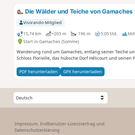
Die Wälder und Teiche von Gamaches
Visorando-Mitglied
15,74 km
+203 m
-196 m
5:05 Std.
Mit
Start in Gamaches (Somme)
Wanderung rund um Gamaches, entlang seiner Teiche und
Schloss Floriville, das hübsche Dorf Hélicourt und seinen 
PDF herunterladen
GPX herunterladen
W
ä
h
l
e
Impressum, Endbenutzer-Lizenzvertrag und
e
Datenschutzerklärung
i