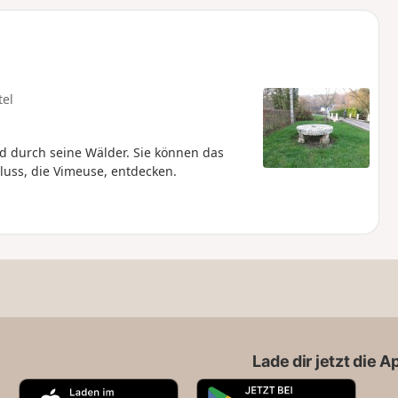
u
n
m
tel
 durch seine Wälder. Sie können das
Fluss, die Vimeuse, entdecken.
Lade dir jetzt die 
A
G