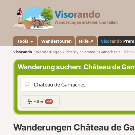
V
i
s
o
r
a
Tools
Wandertouren
Hilfe ↗
Viso
rando
Prem
n
Visorando
Wanderungen
Picardy
Somme
Gamaches
Châtea
d
o
Wanderung suchen: Château de Ga
Filter
NEU
Wanderungen Château de G