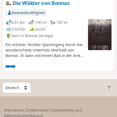
Die Wälder von Bonnac
Visorando-Mitglied
8,01 km
+185 m
-185 m
2:50 Std.
Leicht
Start in Bonnac (Ariège)
Ein schöner, leichter Spaziergang durch das
wunderschöne Unterholz oberhalb von
Bonnac. Er kann mit einem Bad in der Ariège
enden. Der Weg ist perfekt gepflegt und gut
mit gelben Markierungen gekennzeichnet.
W
Z
ä
u
h
r
l
ü
e
Impressum, Endbenutzer-Lizenzvertrag und
c
e
Datenschutzerklärung