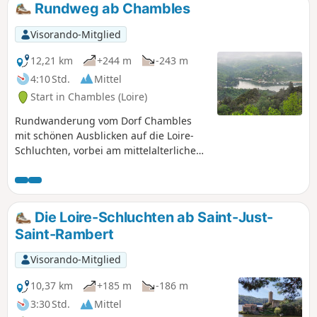
Rundweg ab Chambles
Visorando-Mitglied
12,21 km
+244 m
-243 m
4:10 Std.
Mittel
Start in Chambles (Loire)
Rundwanderung vom Dorf Chambles
mit schönen Ausblicken auf die Loire-
Schluchten, vorbei am mittelalterlichen
Schloss Essalois, auf die Monts du
Lyonnais, die Ebene und die Monts du
Forez.
Die Loire-Schluchten ab Saint-Just-
Saint-Rambert
Visorando-Mitglied
10,37 km
+185 m
-186 m
3:30 Std.
Mittel