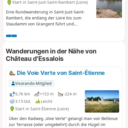
Start in Saint-Just-Saint-Rambert (Loire)
Eine Rundwanderung in Saint-Just-Saint-
Rambert, die entlang der Loire bis zum
Staudamm von Grangent führt und
atemberaubende Ausblicke auf die Loire-
Schluchten bietet.
Wanderungen in der Nähe von
Château d'Essalois
Die Voie Verte von Saint-Étienne
Visorando-Mitglied
9,76 km
+153 m
-224 m
3:15 Std.
Leicht
Start in Saint-Étienne (Loire)
Über den Radweg „Voie Verte” gelangt man von Bellevue
zur Terrasse (oder umgekehrt) durch die Hügel im