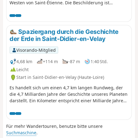
Westen von Saint-Étienne. Die Beschilderung ist
manchmal nicht vorhanden, manchmal sogar
irreführend und meistens ungeeignet. All dies sind
Gründe für den Vorschlag dieser Wanderung mit einer
detaillierten Beschreibung. Es ist möglich, sie in zwei
Spaziergang durch die Geschichte
Teile zu teilen, indem man am Puits Couriot Halt macht.
der Erde in Saint-Didier-en-Velay
Die Aktualisierung der Route/Beschreibung vom 16.
August 2020 berücksichtigt die neue Streckenführung ab
Visorando-Mitglied
Bellevue.
4,68 km
+114 m
-87 m
1:40 Std.
Leicht
Start in Saint-Didier-en-Velay (Haute-Loire)
Es handelt sich um einen 4,7 km langen Rundweg, der
die 4,7 Milliarden Jahre der Geschichte unseres Planeten
darstellt. Ein Kilometer entspricht einer Milliarde Jahren
und somit ein Meter (ein großer Schritt) einer Million
Jahren. Ausgehend von dieser Symbolik wurden entlang
des Rundwegs 21 Tafeln aufgestellt. Der Standort und
Für mehr Wandertouren, benutze bitte unsere
damit die entsprechende Zeitspanne erzählen von einem
Suchmaschine
.
bedeutenden Ereignis, das die Entwicklung der Erde