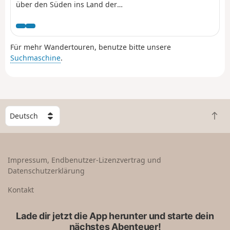
über den Süden ins Land der
Legenden. Entdeckung des
Unterholzes von Brocéliande.
Für mehr Wandertouren, benutze bitte unsere
Suchmaschine
.
W
Z
ä
u
h
r
l
ü
e
Impressum, Endbenutzer-Lizenzvertrag und
c
e
Datenschutzerklärung
k
i
n
n
Kontakt
a
L
c
a
Lade dir jetzt die App herunter und starte dein
h
n
nächstes Abenteuer!
o
d