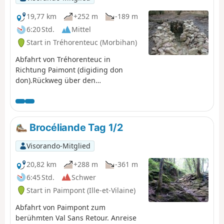
19,77 km
+252 m
-189 m
6:20 Std.
Mittel
Start in Tréhorenteuc (Morbihan)
Abfahrt von Tréhorenteuc in
Richtung Paimont (digiding don
don).Rückweg über den
Norden.Vorbei an den Wundern des
Waldes.
Brocéliande Tag 1/2
Visorando-Mitglied
20,82 km
+288 m
-361 m
6:45 Std.
Schwer
Start in Paimpont (Ille-et-Vilaine)
Abfahrt von Paimpont zum
berühmten Val Sans Retour. Anreise