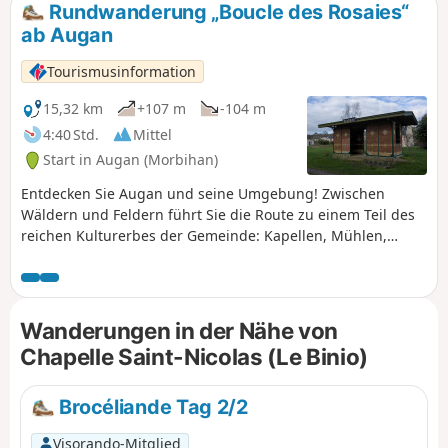
Rundwanderung „Boucle des Rosaies“
ab Augan
Tourismusinformation
15,32 km
+107 m
-104 m
4:40 Std.
Mittel
Start in Augan (Morbihan)
Entdecken Sie Augan und seine Umgebung! Zwischen
Wäldern und Feldern führt Sie die Route zu einem Teil des
reichen Kulturerbes der Gemeinde: Kapellen, Mühlen,
Waschhäuser sowie ein Grabdenkmal aus der Jungsteinzeit,
die überdachte Allee von La Coudraie.
Wanderungen in der Nähe von
Chapelle Saint-Nicolas (Le Binio)
Brocéliande Tag 2/2
Visorando-Mitglied