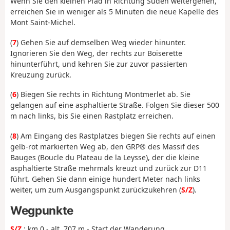
Wenn Sie den kleinen Pfad in Richtung Süden weitergehen,
erreichen Sie in weniger als 5 Minuten die neue Kapelle des
Mont Saint-Michel.
(
7
) Gehen Sie auf demselben Weg wieder hinunter.
Ignorieren Sie den Weg, der rechts zur Boiserette
hinunterführt, und kehren Sie zur zuvor passierten
Kreuzung zurück.
(
6
) Biegen Sie rechts in Richtung Montmerlet ab. Sie
gelangen auf eine asphaltierte Straße. Folgen Sie dieser 500
m nach links, bis Sie einen Rastplatz erreichen.
(
8
) Am Eingang des Rastplatzes biegen Sie rechts auf einen
gelb-rot markierten Weg ab, den GRP® des Massif des
Bauges (Boucle du Plateau de la Leysse), der die kleine
asphaltierte Straße mehrmals kreuzt und zurück zur D11
führt. Gehen Sie dann einige hundert Meter nach links
weiter, um zum Ausgangspunkt zurückzukehren (
S/Z
).
Wegpunkte
S/Z
: km 0 - alt. 707 m - Start der Wanderung