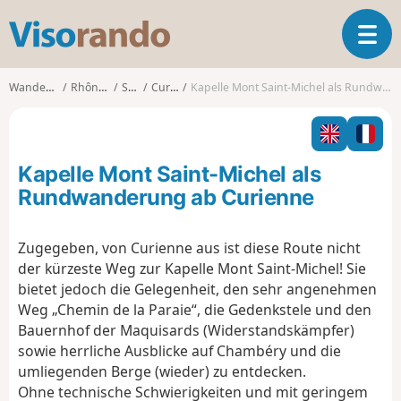
V
T
i
o
s
g
o
Wanderungen
Rhône-Alpes
Savoie
Curienne
Kapelle Mont Saint-Michel als Rundwanderung ab Curienne
g
r
l
a
e
n
n
d
Kapelle Mont Saint-Michel als
a
o
v
Rundwanderung ab Curienne
i
g
Zugegeben, von Curienne aus ist diese Route nicht
a
der kürzeste Weg zur Kapelle Mont Saint-Michel! Sie
t
i
bietet jedoch die Gelegenheit, den sehr angenehmen
o
Weg „Chemin de la Paraie“, die Gedenkstele und den
n
Bauernhof der Maquisards (Widerstandskämpfer)
sowie herrliche Ausblicke auf Chambéry und die
umliegenden Berge (wieder) zu entdecken.
Ohne technische Schwierigkeiten und mit geringem