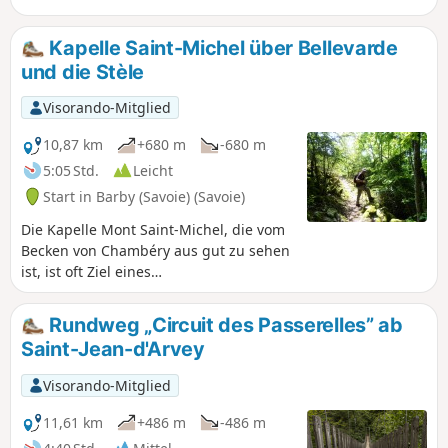
auf die Gipfel der Bauges, die Gebirgsketten
Lauzière und Belledonne sowie das Chartreuse-
Kapelle Saint-Michel über Bellevarde
Massiv. Beachten Sie auch auf der einen Seite
und die Stèle
den Belvèdère über dem Lac de la Thuile und auf
der anderen Seite das Tal von Chambéry bis zum
Visorando-Mitglied
Grésivaudan.
10,87 km
+680 m
-680 m
5:05 Std.
Leicht
Start in Barby (Savoie) (Savoie)
Die Kapelle Mont Saint-Michel, die vom
Becken von Chambéry aus gut zu sehen
ist, ist oft Ziel eines
Sonntagnachmittagsausflugs, der in
Montmerlet oberhalb von Curienne
Rundweg „Circuit des Passerelles” ab
beginnt und nur etwa hundert
Saint-Jean-d'Arvey
Höhenmeter umfasst. Die
Wegmarkierungen sind sehr gut.
Visorando-Mitglied
11,61 km
+486 m
-486 m