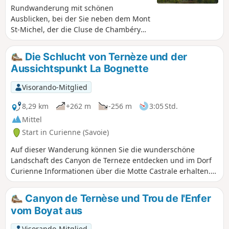
Rundwanderung mit schönen
Ausblicken, bei der Sie neben dem Mont
St-Michel, der die Cluse de Chambéry
überragt, auch die Burgruine Motte
castrale de la Bognette und eventuell
Die Schlucht von Ternèze und der
die Grotte des Fées besuchen können.
Aussichtspunkt La Bognette
Visorando-Mitglied
8,29 km
+262 m
-256 m
3:05 Std.
Mittel
Start in Curienne (Savoie)
Auf dieser Wanderung können Sie die wunderschöne
Landschaft des Canyon de Terneze entdecken und im Dorf
Curienne Informationen über die Motte Castrale erhalten.
Anschließend erreichen Sie den Gipfel der Bognette mit
einem 360°-Panoramablick. Auf dem Rückweg kommen Sie
Canyon de Ternèse und Trou de l'Enfer
an der Stèle des Résistants vorbei.
vom Boyat aus
Visorando-Mitglied