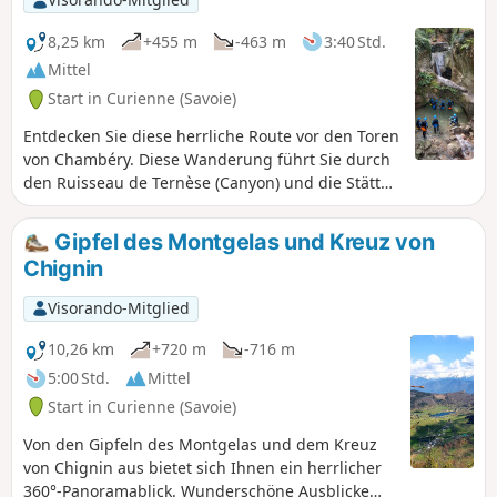
8,25 km
+455 m
-463 m
3:40 Std.
Mittel
Start in Curienne (Savoie)
Entdecken Sie diese herrliche Route vor den Toren
von Chambéry. Diese Wanderung führt Sie durch
den Ruisseau de Ternèse (Canyon) und die Stätte
Trou de l'Enfer, wo sich die Leysse ihren Weg
gebahnt hat, und verspricht Ihnen einen
Gipfel des Montgelas und Kreuz von
Tapetenwechsel in einer wilden Welt.
Chignin
Visorando-Mitglied
10,26 km
+720 m
-716 m
5:00 Std.
Mittel
Start in Curienne (Savoie)
Von den Gipfeln des Montgelas und dem Kreuz
von Chignin aus bietet sich Ihnen ein herrlicher
360°-Panoramablick. Wunderschöne Ausblicke