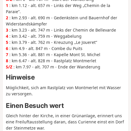
1
: km 1.12 - alt. 657 m - Links der Weg „Chemin de la
Paraie“.
2
: km 2.93 - alt. 690 m - Gedenkstein und Bauernhof der
Widerstandskämpfer
3
: km 3.23 - alt. 747 m - Links der Chemin de Bellevarde
4
: km 3.42 - alt. 759 m - Weggabelung
5
: km 3.79 - alt. 762 m - Kreuzung „Le Joueret“
6
: km 4.9 - alt. 847 m - Combe du Puits
7
: km 5.36 - alt. 881 m - Kapelle Mont St. Michel
8
: km 6.47 - alt. 828 m - Rastplatz Montmerlet
S/Z
: km 7.97 - alt. 707 m - Ende der Wanderung
Hinweise
Möglichkeit, sich am Rastplatz von Montmerlet mit Wasser
zu versorgen.
Einen Besuch wert
Gleich hinter der Kirche, in einer Grünanlage, erinnert uns
eine Freiluftausstellung daran, dass Curienne einst ein Dorf
der Steinmetze war.