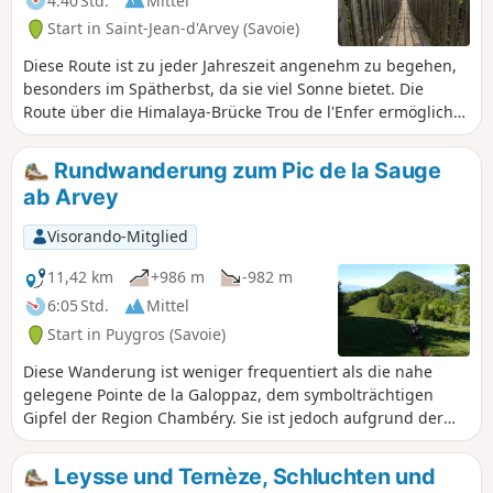
4:40 Std.
Mittel
Start in Saint-Jean-d'Arvey (Savoie)
Diese Route ist zu jeder Jahreszeit angenehm zu begehen,
besonders im Spätherbst, da sie viel Sonne bietet. Die
Route über die Himalaya-Brücke Trou de l'Enfer ermöglicht
es Ihnen, die kuriosen Windungen der Leysse zu entdecken.
Rundwanderung zum Pic de la Sauge
ab Arvey
Visorando-Mitglied
11,42 km
+986 m
-982 m
6:05 Std.
Mittel
Start in Puygros (Savoie)
Diese Wanderung ist weniger frequentiert als die nahe
gelegene Pointe de la Galoppaz, dem symbolträchtigen
Gipfel der Region Chambéry. Sie ist jedoch aufgrund der
Vielfalt der durchquerten Landschaften (Wälder, Wiesen,
Wäldchen, Felsen ...) und des herrlichen Panoramas auf die
Leysse und Ternèze, Schluchten und
umliegenden Gebirge (Mont-Blanc, Belledonne,