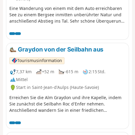
nach La Pierre. Nach einem kurzen Aufstieg zum Col de
Eine Wanderung von einem mit dem Auto erreichbaren
Coux wechselt er auf die französische Seite, überquert
See zu einem Bergsee inmitten unberührter Natur und
den Torrent de Chardonnière und erreicht den Col de
anschließend Abstieg ins Tal. Sehr schöne Überquerung
Golèse und seine Berghütte.
am Fuße der beeindruckenden Nordwände der Pointe de
la Chavache und der Pointe d'Entre Deux Pertuis.
Graydon von der Seilbahn aus
Tourismusinformation
7,37 km
+52 m
-615 m
2:15 Std.
Mittel
Start in Saint-Jean-d'Aulps (Haute-Savoie)
Erreichen Sie die Alm Graydon und ihre Kapelle, indem
Sie zunächst die Seilbahn Roc d'Enfer nehmen.
Anschließend wandern Sie in einer friedlichen
Umgebung zwischen Enzianen und grasenden Kühen,
mit dem Mont Blanc im Hintergrund... Die Alm Graydon
erstreckt sich am Fuße des majestätischen Roc d'Enfer,