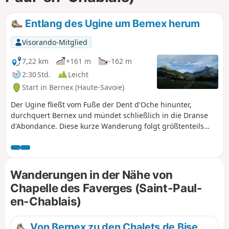
Entlang des Ugine um Bernex herum
Visorando-Mitglied
7,22 km
+161 m
-162 m
2:30 Std.
Leicht
Start in Bernex (Haute-Savoie)
Der Ugine fließt vom Fuße der Dent d'Oche hinunter,
durchquert Bernex und mündet schließlich in die Dranse
d'Abondance. Diese kurze Wanderung folgt größtenteils
dem Flusslauf, führt durch hübsche Weiler und zu zwei
Kapellen aus dem 19. Jahrhundert sowie einer
Wallfahrtsgrotte, vor der Kulisse der Gipfel des Mémises-
Oche-Massivs.
Wanderungen in der Nähe von
Chapelle des Faverges (Saint-Paul-
en-Chablais)
Von Bernex zu den Chalets de Bise