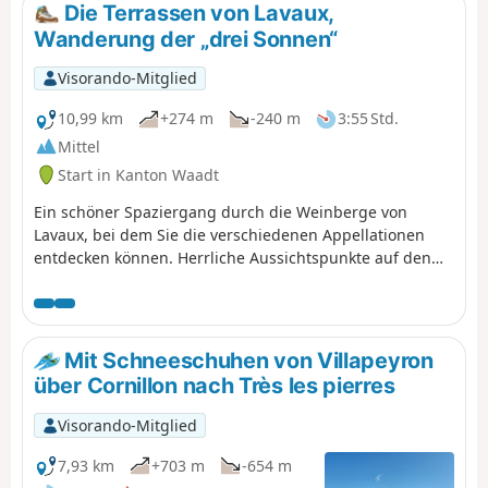
wo Kühe und Ziegen friedlich das saftige Gras rund um
Die Terrassen von Lavaux,
die kleine Kapelle weiden, die von einer herrlichen
Wanderung der „drei Sonnen“
Mulde umgeben ist.
Visorando-Mitglied
10,99 km
+274 m
-240 m
3:55 Std.
Mittel
Start in Kanton Waadt
Ein schöner Spaziergang durch die Weinberge von
Lavaux, bei dem Sie die verschiedenen Appellationen
entdecken können. Herrliche Aussichtspunkte auf den
See und die Alpen. Während der gesamten Wanderung
können die Weine der Region verkostet werden. Anm.
Entgegen der Angabe auf der Wanderkarte befinden
sich die Terrassen des Lavaux im Kanton Waadt und
Mit Schneeschuhen von Villapeyron
nicht im Kanton Wallis.
über Cornillon nach Très les pierres
Visorando-Mitglied
7,93 km
+703 m
-654 m