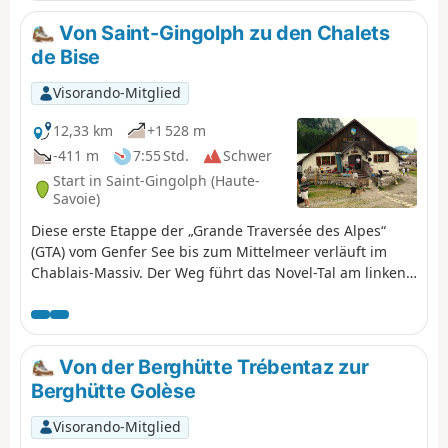
Informationen.
Von Saint-Gingolph zu den Chalets
de Bise
Visorando-Mitglied
12,33 km
+1 528 m
-411 m
7:55 Std.
Schwer
Start in Saint-Gingolph (Haute-
Savoie)
Diese erste Etappe der „Grande Traversée des Alpes“
(GTA) vom Genfer See bis zum Mittelmeer verläuft im
Chablais-Massiv. Der Weg führt das Novel-Tal am linken
Ufer der La Morge unterhalb des Weilers La Meurtaz
hinauf und dann über die Straße D30, die er nach dem
Ort Jordy überragt. Am Ortsausgang von Novel verläuft
der Weg oberhalb der Serpentinen der D30 bis nach La
Von der Berghütte Trébentaz zur
Planche. Dort verlässt er die Talachse und steigt in
Berghütte Golèse
südlicher Richtung zu den Chalets de Neuteu und weiter
zum Col de Bise an, bevor er wieder zu den Chalets de
Visorando-Mitglied
Bise hinabführt.