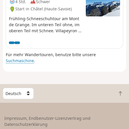
4 Std.
Schwer
Start in Châtel (Haute-Savoie)
Frühling-Schneeschuhtour am Mont
de Grange. Im unteren Teil ohne, im
oberen Teil mit Schnee. Villapeyron -
les Boudimes - les Quebales -
Cornillon - l'Ertre - Très les Pierres
Für mehr Wandertouren, benutze bitte unsere
Suchmaschine
.
W
Z
ä
u
h
r
l
ü
e
Impressum, Endbenutzer-Lizenzvertrag und
c
e
Datenschutzerklärung
k
i