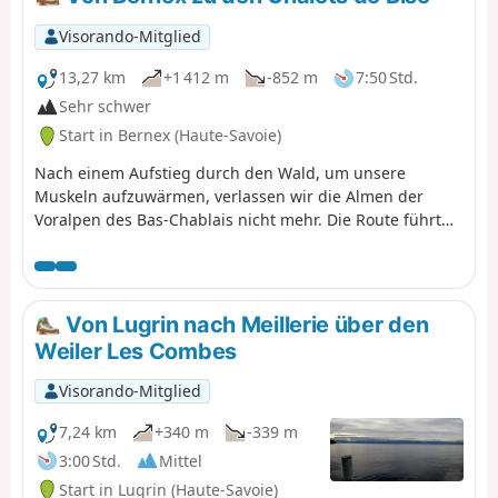
Visorando-Mitglied
13,27 km
+1 412 m
-852 m
7:50 Std.
Sehr schwer
Start in Bernex (Haute-Savoie)
Nach einem Aufstieg durch den Wald, um unsere
Muskeln aufzuwärmen, verlassen wir die Almen der
Voralpen des Bas-Chablais nicht mehr. Die Route führt
an mehreren Seen vorbei und bietet Panoramablicke von
den Juraketten bis zum Mont-Blanc-Massiv, bevor sie
unter die Cornettes de Bise abtaucht.
Von Lugrin nach Meillerie über den
Weiler Les Combes
Visorando-Mitglied
7,24 km
+340 m
-339 m
3:00 Std.
Mittel
Start in Lugrin (Haute-Savoie)