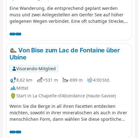
Eine Wanderung, die entsprechend geplant werden
muss und zwei Anlegestellen am Genfer See auf höher
gelegenen Wegen verbindet. Eine oft schattige Strecke,
die dennoch sehr schöne Ausblicke auf den See bietet.
Oratorien, Kapellen und Kirchen sind ebenfalls zu
sehen.
Von Bise zum Lac de Fontaine über
Ubine
Visorando-Mitglied
8,62 km
+531 m
-699 m
4:00 Std.
Mittel
Start in La Chapelle-d'Abondance (Haute-Savoie)
Wenn Sie die Berge in all ihren Facetten entdecken
möchten, sowohl in ihrer mineralischen als auch in ihrer
menschlichen Form, dann wählen Sie diese sportliche
Route. Sie befinden sich in einem Schutzgebiet!
Beachten Sie die Vorschriften in den praktischen