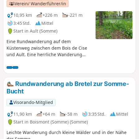
Verein/ Wanderführer/in
10,95 km
+226 m
-221 m
3:45 Std.
Mittel
Start in Ault (Somme)
Eine Rundwanderung auf dem
Küstenweg zwischen dem Bois de Cise
und Ault. Eine herrliche Wanderung
entlang dieser unglaublich schönen
Klippe und zurück auf einem
Wanderweg, der uns zum Bois de Cise
mit seinen traditionellen und modernen
Rundwanderung ab Bretel zur Somme-
Villen führt. Eine Perle der picardischen
Bucht
Küste, eine grüne Oase, ein wahres
Paradies für Pflanzenliebhaber. Ein
Visorando-Mitglied
natürlicher Wald an der Küste des
Ärmelkanals.
11,90 km
+64 m
-58 m
3:35 Std.
Mittel
Start in Boismont (Somme) (Somme)
Leichte Wanderung durch kleine Wälder und in der Nähe
der Somme.