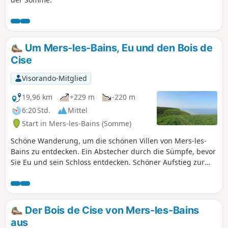
Um Mers-les-Bains, Eu und den Bois de
Cise
Visorando-Mitglied
19,96 km
+229 m
-220 m
6:20 Std.
Mittel
Start in Mers-les-Bains (Somme)
Schöne Wanderung, um die schönen Villen von Mers-les-
Bains zu entdecken. Ein Abstecher durch die Sümpfe, bevor
Sie Eu und sein Schloss entdecken. Schöner Aufstieg zur
Kapelle Saint-Laurent, um den Bois de Cise zu entdecken.
Achtung: Der Rückweg über die Klippen entlang desPR®
mit schöner Aussicht auf die Küste ist aufgrund eines
Gemeindebeschlusses nach den letzten
Der Bois de Cise von Mers-les-Bains
Klippenrutschungen verboten. Wenn Sie sich weit links vom
aus
Weg halten, können Sie die Aussicht dennoch genießen.