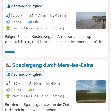
Visorando-Mitglied
12,05 km
+174 m
-169 m
3:55 Std.
Mittel
Start in Mers-les-Bains (Somme)
Folgen Sie dem Küstenweg am Ärmelkanal entlang:
demGR®® 120, und kehren Sie im Landesinneren zurück.
Spaziergang durch Mers-les-Bains
Visorando-Mitglied
4,95 km
+80 m
-80 m
1:40 Std.
Leicht
Start in Mers-les-Bains (Somme)
Ein kleiner Spaziergang, wenn die Zeit
nicht reicht, um weit zu gehen.