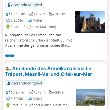
Visorando-Mitglied
10,53 km
+107 m
-101 m
3:20 Std.
Mittel
Start in Eu (Seine-Maritime)
Rundgang, der es ermöglicht, das
reiche historische Erbe der Stadt Eu (mit
Ausnahme der galloromanischen Stätte
Briga) zu entdecken und sich auf den
Anhöhen erstreckt, die das Tal der
Bresle vom Meer bis weit ins
Landesinnere überblicken.
Am Rande des Ärmelkanals bei Le
Tréport, Mesnil-Val und Criel-sur-Mer
Visorando-Mitglied
16,93 km
+246 m
-245 m
5:30 Std.
Mittel
Start in Le Tréport (Seine-Maritime)