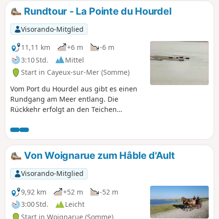
Kegelrobben beobachten kann.Achten
Rundtour - La Pointe du Hourdel
Sie auf Springfluten, die sehr stark sein
können und die Tour sehr gefährlich
Visorando-Mitglied
machen können!
11,11 km
+6 m
-6 m
3:10 Std.
Mittel
Start in Cayeux-sur-Mer (Somme)
Vom Port du Hourdel aus gibt es einen
Rundgang am Meer entlang. Die
Rückkehr erfolgt an den Teichen
entlang mit einem Abstecher zum
"Maison des Oiseaux" (Vogelhaus).
Wichtiger Hinweis: Auch in der
Nebensaison ist das Parken in Le
Von Woignarue zum Hâble d'Ault
Hourdel kostenpflichtig. Allerdings war
der Parkplatz zwischen (3) und (4)
Visorando-Mitglied
während unserer Wanderung kostenlos.
Sie können von daher die Wandertour
9,92 km
+52 m
-52 m
auch ab da starten.
3:00 Std.
Leicht
Start in Woignarue (Somme)