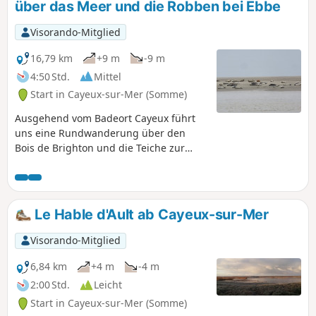
über das Meer und die Robben bei Ebbe
Visorando-Mitglied
16,79 km
+9 m
-9 m
4:50 Std.
Mittel
Start in Cayeux-sur-Mer (Somme)
Ausgehend vom Badeort Cayeux führt
uns eine Rundwanderung über den
Bois de Brighton und die Teiche zur
Pointe du Hourdel. Blick auf die Baie de
Somme und Le Crotoy. Der Rückweg
führt am Meer entlang, manchmal mit
den Füßen im Wasser, je nach
Le Hable d'Ault ab Cayeux-sur-Mer
Gezeitenstand. Nehmen Sie ein
Fernglas mit, um die Robben auf den
Visorando-Mitglied
Sandbänken zu beobachten
6,84 km
+4 m
-4 m
2:00 Std.
Leicht
Start in Cayeux-sur-Mer (Somme)