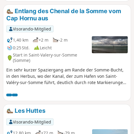
Entlang des Chenal de la Somme vom
Cap Hornu aus
Visorando-Mitglied
1,40 km
+2 m
-2 m
0:25 Std.
Leicht
Start in Saint-Valery-sur-Somme
(Somme)
Ein sehr kurzer Spaziergang am Rande der Somme-Bucht,
in den Herbus, wo der Kanal, der zum Hafen von Saint-
Valéry-sur-Somme führt, deutlich durch rote Markierungen
auf der Backbordseite (wenn man vom Meer zum Hafen
geht) und grüne Markierungen auf der Steuerbordseite
gekennzeichnet ist. Bevor Sie diese Wanderung
unternehmen, sollten Sie sich über die Gezeitenzeiten und -
Les Huttes
koeffizienten informieren (siehe praktische Informationen).
Visorando-Mitglied
12,80 km
+72 m
-79 m