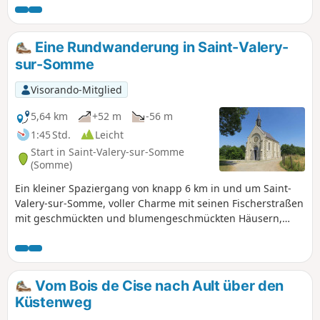
und den nördlich gelegenen Strand von
Onival zu entdecken. Hinweis des
Moderators: Meldung eines gesperrten
Eine Rundwanderung in Saint-Valery-
Zugangs (Januar 2021) aufgrund eines
sur-Somme
Felssturzes in der Klippe.
Visorando-Mitglied
5,64 km
+52 m
-56 m
1:45 Std.
Leicht
Start in Saint-Valery-sur-Somme
(Somme)
Ein kleiner Spaziergang von knapp 6 km in und um Saint-
Valery-sur-Somme, voller Charme mit seinen Fischerstraßen
mit geschmückten und blumengeschmückten Häusern,
seinem Kalvarienberg der Seeleute mit Blick über die
gesamte Bucht und die Stadt, seinen Kais entlang der
Somme sowie seiner Kapelle Saint-Valery, auch Kapelle der
Seeleute genannt, ohne seine Geschichte mit dem Tor
Vom Bois de Cise nach Ault über den
Jeanne d'Arc und zahlreichen Aussichtspunkten auf die
Küstenweg
Somme-Bucht zu vergessen.