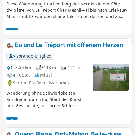
Diese Wanderung führt entlang der Nordküste der Côte
d'Albâtre, von Le Tréport über Mesnil-Val bis nach Criel-sur-
Mer. es gibt 3 wunderschöne Täler zu entdecken und zu
erklimmen (100 m in Le Tréport).
Eu und Le Tréport mit offenem Herzen
Visorando-Mitglied
13,55 km
+118 m
-121 m
4:10 Std.
Mittel
Start in Eu (Seine-Maritime)
Wanderung ohne Schwierigkeiten.
Rundgang durch Eu, Stadt der Kunst
und Geschichte, mit ihrem Schloss,
dann durch Le Tréport mit seinem
Hafen.
Quend Plage, Fort-Mahon, Belle-dune