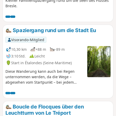
Kleiner Familienspaziergang rund um die Seen des Flusses
Bresle.
Spaziergang rund um die Stadt Eu
Visorando-Mitglied
10,30 km
+88 m
-89 m
3:10 Std.
Leicht
Start in Étalondes (Seine-Maritime)
Diese Wanderung kann auch bei Regen
unternommen werden, da die Wege –
abgesehen vom Startpunkt – bei jedem
Wetter begehbar sind.
Boucle de Flocques über den
Leuchtturm von Le Tréport