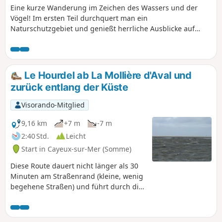
Eine kurze Wanderung im Zeichen des Wassers und der
Vögel! Im ersten Teil durchquert man ein
Naturschutzgebiet und genießt herrliche Ausblicke auf
mehrere Teiche. Der zweite Teil verläuft auf einem breiten
Kieselstrand in erhöhter Lage am Meer.
Le Hourdel ab La Mollière d'Aval und
zurück entlang der Küste
Visorando-Mitglied
9,16 km
+7 m
-7 m
2:40 Std.
Leicht
Start in Cayeux-sur-Mer (Somme)
Diese Route dauert nicht länger als 30
Minuten am Straßenrand (kleine, wenig
begehene Straßen) und führt durch die
Steinbrüche von Le Hourdel. Sie führt
zur Pointe du Hourdel und dann zum
Bunker, von wo aus man Seehunde und