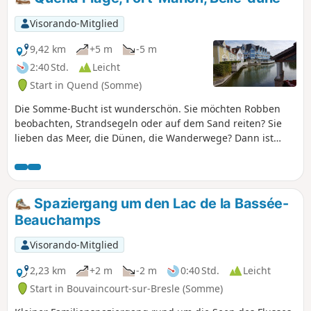
Visorando-Mitglied
9,42 km
+5 m
-5 m
2:40 Std.
Leicht
Start in Quend (Somme)
Die Somme-Bucht ist wunderschön. Sie möchten Robben
beobachten, Strandsegeln oder auf dem Sand reiten? Sie
lieben das Meer, die Dünen, die Wanderwege? Dann ist
diese Wanderung genau das Richtige für Sie.
Spaziergang um den Lac de la Bassée-
Beauchamps
Visorando-Mitglied
2,23 km
+2 m
-2 m
0:40 Std.
Leicht
Start in Bouvaincourt-sur-Bresle (Somme)