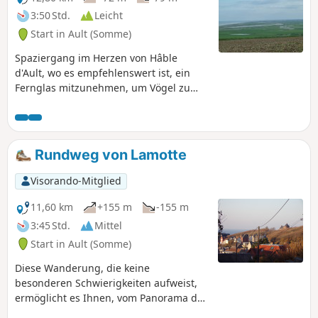
3:50 Std.
Leicht
Start in Ault (Somme)
Spaziergang im Herzen von Hâble
d'Ault, wo es empfehlenswert ist, ein
Fernglas mitzunehmen, um Vögel zu
beobachten.
Rundweg von Lamotte
Visorando-Mitglied
11,60 km
+155 m
-155 m
3:45 Std.
Mittel
Start in Ault (Somme)
Diese Wanderung, die keine
besonderen Schwierigkeiten aufweist,
ermöglicht es Ihnen, vom Panorama des
Bois de Cise aus die Klippen von Ault