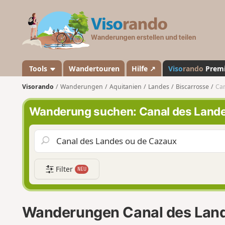
V
i
s
o
r
a
Tools
Wandertouren
Hilfe ↗
Viso
rando
Prem
n
Visorando
Wanderungen
Aquitanien
Landes
Biscarrosse
Can
d
o
Wanderung suchen: Canal des Lande
Filter
NEU
Wanderungen Canal des Land