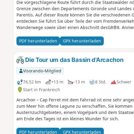
Die vorgeschlagene Route führt durch die Staatswälder nö
Grenze zwischen den Departements Gironde und Landes u
Parentis. Auf dieser Route können Sie die verschiedenen 
entdecken Sie führt Sie über Teile der vom Fremdenverke
Wanderwege sowie über einen Abschnitt desGR®8. Anmer
2018 nach einem Test online gestellt. Da ich nicht mehr vo
und einige Abschnitte im Wald könnten sich aufgrund von
PDF herunterladen
GPX herunterladen
Brände von 2022 in dieser Region verändert haben.
Die Tour um das Bassin d'Arcachon
Visorando-Mitglied
76,52 km
+13 m
-13 m
8 Std.
Schwer
Start in Frankreich
Arcachon – Cap Ferret mit dem Fahrrad ist eine sehr ang
zum Meer hin offene Lagune zu verschaffen. Sie kommen 
Austernzuchtgebieten, einem Vogelpark und dem Staatswa
am Ende des Tages ist ein kleines Wunder für sich.
PDF herunterladen
GPX herunterladen