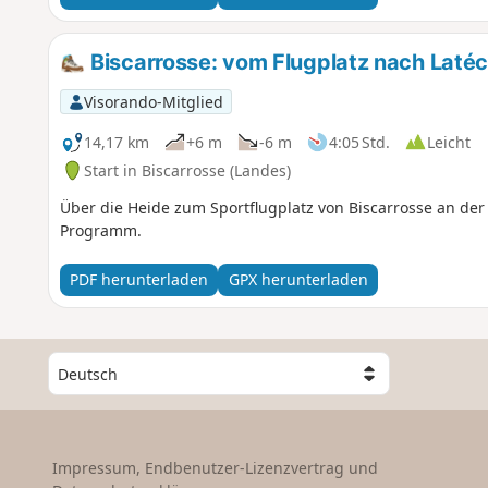
Biscarrosse: vom Flugplatz nach Laté
Visorando-Mitglied
14,17 km
+6 m
-6 m
4:05 Std.
Leicht
Start in Biscarrosse (Landes)
Über die Heide zum Sportflugplatz von Biscarrosse an de
Programm.
PDF herunterladen
GPX herunterladen
W
ä
h
l
e
Impressum, Endbenutzer-Lizenzvertrag und
e