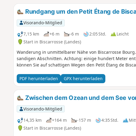
Rundgang um den Petit Étang de Bisc
Visorando-Mitglied
7,15 km
+6 m
-6 m
2:05 Std.
Leicht
Start in Biscarrosse (Landes)
Wanderung in unmittelbarer Nähe von Biscarrosse Bourg.
sandigen Abschnitten. Achtung: einige hundert Meter entl
können Sie auf schattigen Wegen den Petit Étang de Bisc
PDF herunterladen
GPX herunterladen
Zwischen dem Ozean und dem See vo
Visorando-Mitglied
14,35 km
+164 m
-157 m
4:35 Std.
Mit
Start in Biscarrosse (Landes)