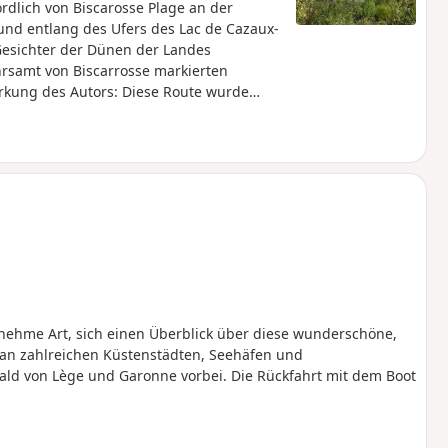
rdlich von Biscarosse Plage an der
nd entlang des Ufers des Lac de Cazaux-
Gesichter der Dünen der Landes
hrsamt von Biscarrosse markierten
kung des Autors: Diese Route wurde
r Ort bin, kann ich sie nicht überprüfen,
 Forstarbeiten und den Folgen der
enehme Art, sich einen Überblick über diese wunderschöne,
an zahlreichen Küstenstädten, Seehäfen und
ld von Lège und Garonne vorbei. Die Rückfahrt mit dem Boot