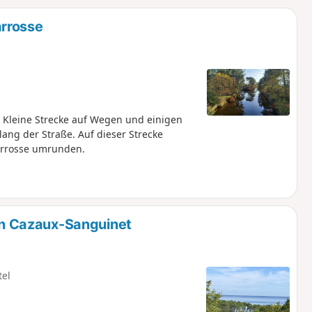
u
n
arrosse
m
 Kleine Strecke auf Wegen und einigen
ang der Straße. Auf dieser Strecke
arrosse umrunden.
n Cazaux-Sanguinet
tel