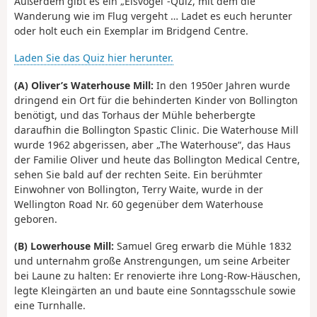
Außerdem gibt es ein „Eisvogel“-Quiz, mit dem die
Wanderung wie im Flug vergeht … Ladet es euch herunter
oder holt euch ein Exemplar im Bridgend Centre.
Laden Sie das Quiz hier herunter.
(A) Oliver’s Waterhouse Mill:
In den 1950er Jahren wurde
dringend ein Ort für die behinderten Kinder von Bollington
benötigt, und das Torhaus der Mühle beherbergte
daraufhin die Bollington Spastic Clinic. Die Waterhouse Mill
wurde 1962 abgerissen, aber „The Waterhouse“, das Haus
der Familie Oliver und heute das Bollington Medical Centre,
sehen Sie bald auf der rechten Seite. Ein berühmter
Einwohner von Bollington, Terry Waite, wurde in der
Wellington Road Nr. 60 gegenüber dem Waterhouse
geboren.
(B) Lowerhouse Mill:
Samuel Greg erwarb die Mühle 1832
und unternahm große Anstrengungen, um seine Arbeiter
bei Laune zu halten: Er renovierte ihre Long-Row-Häuschen,
legte Kleingärten an und baute eine Sonntagsschule sowie
eine Turnhalle.