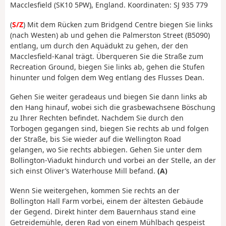
Macclesfield (SK10 5PW), England. Koordinaten: SJ 935 779
(
S/Z
) Mit dem Rücken zum Bridgend Centre biegen Sie links
(nach Westen) ab und gehen die Palmerston Street (B5090)
entlang, um durch den Aquädukt zu gehen, der den
Macclesfield-Kanal trägt. Überqueren Sie die Straße zum
Recreation Ground, biegen Sie links ab, gehen die Stufen
hinunter und folgen dem Weg entlang des Flusses Dean.
Gehen Sie weiter geradeaus und biegen Sie dann links ab
den Hang hinauf, wobei sich die grasbewachsene Böschung
zu Ihrer Rechten befindet. Nachdem Sie durch den
Torbogen gegangen sind, biegen Sie rechts ab und folgen
der Straße, bis Sie wieder auf die Wellington Road
gelangen, wo Sie rechts abbiegen. Gehen Sie unter dem
Bollington-Viadukt hindurch und vorbei an der Stelle, an der
sich einst Oliver’s Waterhouse Mill befand.
(A)
Wenn Sie weitergehen, kommen Sie rechts an der
Bollington Hall Farm vorbei, einem der ältesten Gebäude
der Gegend. Direkt hinter dem Bauernhaus stand eine
Getreidemühle, deren Rad von einem Mühlbach gespeist