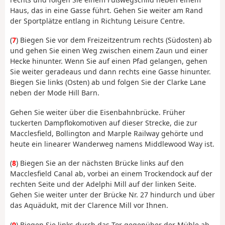
Haus, das in eine Gasse führt. Gehen Sie weiter am Rand
der Sportplätze entlang in Richtung Leisure Centre.
(
7
) Biegen Sie vor dem Freizeitzentrum rechts (Südosten) ab
und gehen Sie einen Weg zwischen einem Zaun und einer
Hecke hinunter. Wenn Sie auf einen Pfad gelangen, gehen
Sie weiter geradeaus und dann rechts eine Gasse hinunter.
Biegen Sie links (Osten) ab und folgen Sie der Clarke Lane
neben der Mode Hill Barn.
Gehen Sie weiter über die Eisenbahnbrücke. Früher
tuckerten Dampflokomotiven auf dieser Strecke, die zur
Macclesfield, Bollington and Marple Railway gehörte und
heute ein linearer Wanderweg namens Middlewood Way ist.
(
8
) Biegen Sie an der nächsten Brücke links auf den
Macclesfield Canal ab, vorbei an einem Trockendock auf der
rechten Seite und der Adelphi Mill auf der linken Seite.
Gehen Sie weiter unter der Brücke Nr. 27 hindurch und über
das Aquädukt, mit der Clarence Mill vor Ihnen.
(
9
) Biegen Sie links durch das Tor gegenüber der Mühle ab