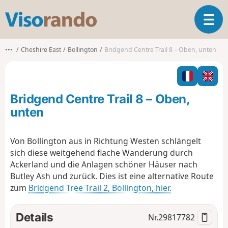
V
T
i
o
s
g
o
•••
Cheshire East
Bollington
Bridgend Centre Trail 8 – Oben, unten
g
r
l
a
e
n
n
d
Bridgend Centre Trail 8 – Oben,
a
o
v
unten
i
g
Von Bollington aus in Richtung Westen schlängelt
a
sich diese weitgehend flache Wanderung durch
t
i
Ackerland und die Anlagen schöner Häuser nach
o
Butley Ash und zurück. Dies ist eine alternative Route
n
zum
Bridgend Tree Trail 2, Bollington, hier.
Details
Nr.
29817782