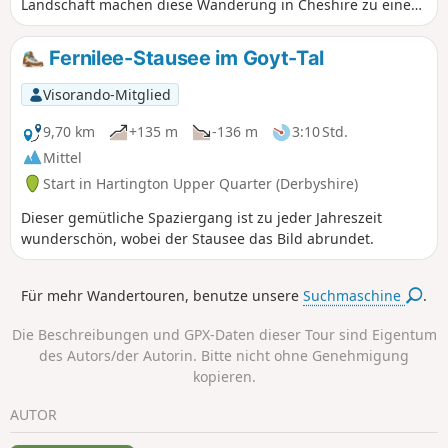
Landschaft machen diese Wanderung in Cheshire zu einem
Erlebnis, das man im Laufe des Jahres immer wieder
genießen kann. Die Route beginnt in Disley und führt
Fernilee-Stausee im Goyt-Tal
hinauf zu den Black Rocks, von wo aus sich großartige
Ausblicke bieten.
Visorando-Mitglied
9,70 km
+135 m
-136 m
3:10 Std.
Mittel
Start in Hartington Upper Quarter (Derbyshire)
Dieser gemütliche Spaziergang ist zu jeder Jahreszeit
wunderschön, wobei der Stausee das Bild abrundet.
Für mehr Wandertouren, benutze unsere
Suchmaschine
.
Die Beschreibungen und GPX-Daten dieser Tour sind Eigentum
des Autors/der Autorin. Bitte nicht ohne Genehmigung
kopieren.
AUTOR