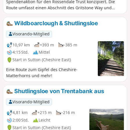
Spendenaktion für den Rossendale Trust konzipiert. Die
Route umfasst einen Abschnitt des Gritstone Way und
andere landschaftlich reizvolle Teile von Cheshire. Ein Teil
der Route verläuft innerhalb der Grenzen des Peak District
Wildboarclough & Shutlingsloe
Nationalparks.
Visorando-Mitglied
10,97 km
+393 m
-385 m
4:15 Std.
Mittel
Start in Sutton (Cheshire East)
Eine Route zum Gipfel des Cheshire-
Matterhorns und mehr!
Shutlingsloe von Trentabank aus
Visorando-Mitglied
4,81 km
+215 m
-216 m
2:00 Std.
Leicht
Start in Sutton (Cheshire East)