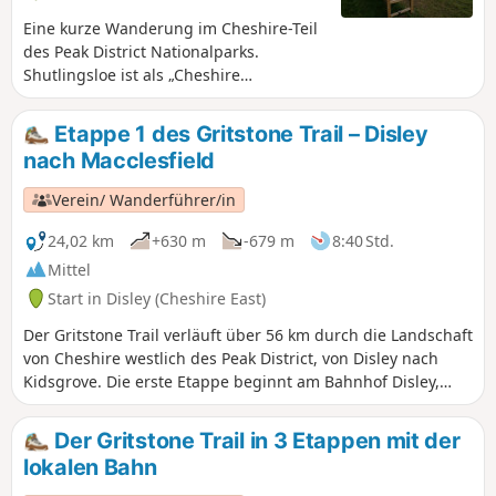
Eine kurze Wanderung im Cheshire-Teil
des Peak District Nationalparks.
Shutlingsloe ist als „Cheshire
Matterhorn“ bekannt und bietet einige
hervorragende Ausblicke.
Etappe 1 des Gritstone Trail – Disley
nach Macclesfield
Verein/ Wanderführer/in
24,02 km
+630 m
-679 m
8:40 Std.
Mittel
Start in Disley (Cheshire East)
Der Gritstone Trail verläuft über 56 km durch die Landschaft
von Cheshire westlich des Peak District, von Disley nach
Kidsgrove. Die erste Etappe beginnt am Bahnhof Disley,
führt durch den Lime Park und hinauf zu den Bow Stones,
über den Sponds Hill (410 m), vorbei an Bollington und
Der Gritstone Trail in 3 Etappen mit der
weiter zum Saddle of Kerridge (über White Nancy), Tegg's
lokalen Bahn
Nose und hinunter nach Langley. An dieser Stelle verlässt