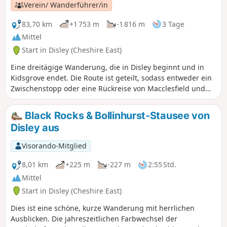
die Route den Trail und führt vorbei an The Hollins hinunter
Verein/ Wanderführer/in
nach Macclesfield.
83,70 km
+1 753 m
-1 816 m
3 Tage
Mittel
Start in Disley (Cheshire East)
Eine dreitägige Wanderung, die in Disley beginnt und in
Kidsgrove endet. Die Route ist geteilt, sodass entweder ein
Zwischenstopp oder eine Rückreise von Macclesfield und
Congleton möglich ist. Der Transport erfolgt mit der Bahn,
beginnend am Bahnhof Disley (mögliche Nutzung der
Black Rocks & Bollinhurst-Stausee von
Bahnhöfe Macclesfield und Congleton) und endend am
Disley aus
Bahnhof Kidsgrove.
Visorando-Mitglied
8,01 km
+225 m
-227 m
2:55 Std.
Mittel
Start in Disley (Cheshire East)
Dies ist eine schöne, kurze Wanderung mit herrlichen
Ausblicken. Die jahreszeitlichen Farbwechsel der