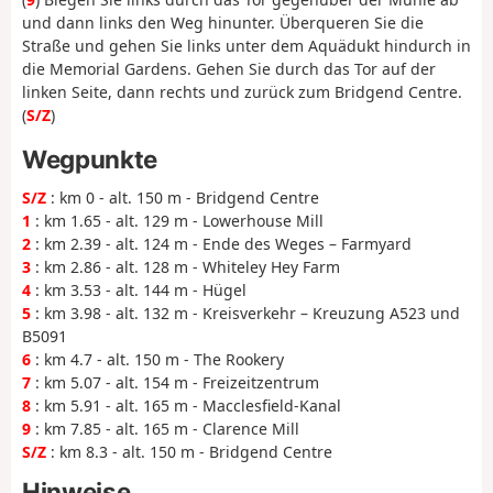
und dann links den Weg hinunter. Überqueren Sie die
Straße und gehen Sie links unter dem Aquädukt hindurch in
die Memorial Gardens. Gehen Sie durch das Tor auf der
linken Seite, dann rechts und zurück zum Bridgend Centre.
(
S/Z
)
Wegpunkte
S/Z
: km 0 - alt. 150 m - Bridgend Centre
1
: km 1.65 - alt. 129 m - Lowerhouse Mill
2
: km 2.39 - alt. 124 m - Ende des Weges – Farmyard
3
: km 2.86 - alt. 128 m - Whiteley Hey Farm
4
: km 3.53 - alt. 144 m - Hügel
5
: km 3.98 - alt. 132 m - Kreisverkehr – Kreuzung A523 und
B5091
6
: km 4.7 - alt. 150 m - The Rookery
7
: km 5.07 - alt. 154 m - Freizeitzentrum
8
: km 5.91 - alt. 165 m - Macclesfield-Kanal
9
: km 7.85 - alt. 165 m - Clarence Mill
S/Z
: km 8.3 - alt. 150 m - Bridgend Centre
Hinweise