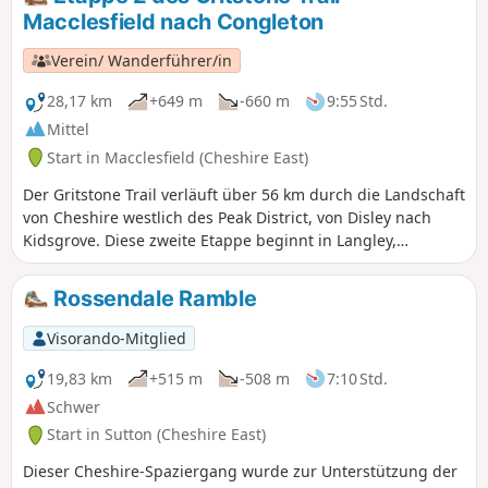
Macclesfield nach Congleton
Verein/ Wanderführer/in
28,17 km
+649 m
-660 m
9:55 Std.
Mittel
Start in Macclesfield (Cheshire East)
Der Gritstone Trail verläuft über 56 km durch die Landschaft
von Cheshire westlich des Peak District, von Disley nach
Kidsgrove. Diese zweite Etappe beginnt in Langley,
nachdem man Macclesfield verlassen und den Treidelpfad
entlang des Macclesfield-Kanals nach Sutton Hall
Rossendale Ramble
genommen hat. Von Langley aus schlängelt sich die Route
über Croker Hill und Wincle Minn, mündet in den Dale
Visorando-Mitglied
Valley Way und steigt bis zur Cloud (343 m) an, bevor sie
vom Weg nach Congleton abzweigt.
19,83 km
+515 m
-508 m
7:10 Std.
Schwer
Start in Sutton (Cheshire East)
Dieser Cheshire-Spaziergang wurde zur Unterstützung der