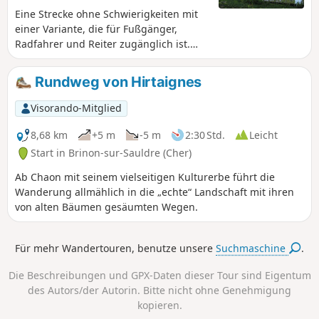
Eine Strecke ohne Schwierigkeiten mit
einer Variante, die für Fußgänger,
Radfahrer und Reiter zugänglich ist.
Der blaue Rundweg ist reich an
Kulturerbe, das Blancafort
Rundweg von Hirtaignes
charakterisiert: der Kanal, der Fluss, die
alten Mergelgruben und die Wege, die
Visorando-Mitglied
von der Association Blancafort et
Patrimoine zur Freude der Wanderer
8,68 km
+5 m
-5 m
2:30 Std.
Leicht
saniert wurden. Fünf weitere Wege
Start in Brinon-sur-Sauldre (Cher)
werden auf der Tafel am Waschhaus
Ab Chaon mit seinem vielseitigen Kulturerbe führt die
(Kanalbrücke, Euro-Denkmal)
Wanderung allmählich in die „echte“ Landschaft mit ihren
vorgeschlagen.
von alten Bäumen gesäumten Wegen.
Für mehr Wandertouren, benutze unsere
Suchmaschine
.
Die Beschreibungen und GPX-Daten dieser Tour sind Eigentum
des Autors/der Autorin. Bitte nicht ohne Genehmigung
kopieren.