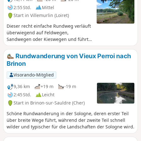
2:55 Std.
Mittel
Start in Villemurlin (Loiret)
Dieser recht einfache Rundweg verläuft
überwiegend auf Feldwegen,
Sandwegen oder Kieswegen und führt
durch die friedliche und
abwechslungsreiche Landschaft der
Rundwanderung von Vieux Perroi nach
Sologne: Teiche, Wälder, von Hecken
Brinon
umgebene Wiesen und dazwischen
liegende Felder. Am Start und am Ziel
Visorando-Mitglied
bietet das hübsche Dorf Villemurlin mit
seinen Backsteinhäusern und blauen
9,36 km
+19 m
-19 m
Leitern, die von einer Zeit zeugen, in
2:45 Std.
Leicht
der man den Dachboden von außen
Start in Brinon-sur-Sauldre (Cher)
betrat, den typischen Charme der
Sologne. Zunächst gemeinsam mit dem
Schöne Rundwanderung in der Sologne, deren erster Teil
Familienweg von Villemurlin (der
über breite Wege führt, während der zweite Teil schnell
„Chouette Promenade“), folgt diese
wilder und typischer für die Landschaften der Sologne wird.
Route dann einer verkürzten Version
des ehemaligen „PR® des domaines de