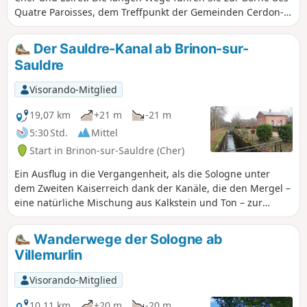
Quatre Paroisses, dem Treffpunkt der Gemeinden Cerdon-
du-Loiret, Brinon-sur-Sauldre, Villemurlin und Isdes. Allein
schon die Durchquerung des Waldes an der Grenze
Der Sauldre-Kanal ab Brinon-sur-
zwischen Loiret und Cher ist einen Abstecher wert.
Sauldre
Visorando-Mitglied
19,07 km
+21 m
-21 m
5:30 Std.
Mittel
Start in Brinon-sur-Sauldre (Cher)
Ein Ausflug in die Vergangenheit, als die Sologne unter
dem Zweiten Kaiserreich dank der Kanäle, die den Mergel –
eine natürliche Mischung aus Kalkstein und Ton – zur
Düngung ihrer Böden transportierten, aus ihrer Armut
herausfand. Die Route folgt dem Treidelpfad des Sauldre-
Wanderwege der Sologne ab
Kanals, der nicht weniger als 6 Schleusen zählt, und führt
Villemurlin
dann durch Laub- und Nadelwälder mit Heideunterholz
sowie durch einige Heideflächen. Sie verläuft sogar direkt
Visorando-Mitglied
an einem modernen landwirtschaftlichen Betrieb vorbei!
10,11 km
+20 m
-20 m