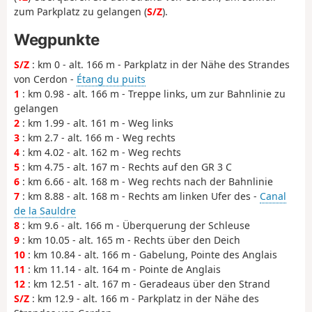
zum Parkplatz zu gelangen (
S/Z
).
Wegpunkte
S/Z
: km 0 - alt. 166 m - Parkplatz in der Nähe des Strandes
von Cerdon -
Étang du puits
1
: km 0.98 - alt. 166 m - Treppe links, um zur Bahnlinie zu
gelangen
2
: km 1.99 - alt. 161 m - Weg links
3
: km 2.7 - alt. 166 m - Weg rechts
4
: km 4.02 - alt. 162 m - Weg rechts
5
: km 4.75 - alt. 167 m - Rechts auf den GR 3 C
6
: km 6.66 - alt. 168 m - Weg rechts nach der Bahnlinie
7
: km 8.88 - alt. 168 m - Rechts am linken Ufer des -
Canal
de la Sauldre
8
: km 9.6 - alt. 166 m - Überquerung der Schleuse
9
: km 10.05 - alt. 165 m - Rechts über den Deich
10
: km 10.84 - alt. 166 m - Gabelung, Pointe des Anglais
11
: km 11.14 - alt. 164 m - Pointe de Anglais
12
: km 12.51 - alt. 167 m - Geradeaus über den Strand
S/Z
: km 12.9 - alt. 166 m - Parkplatz in der Nähe des