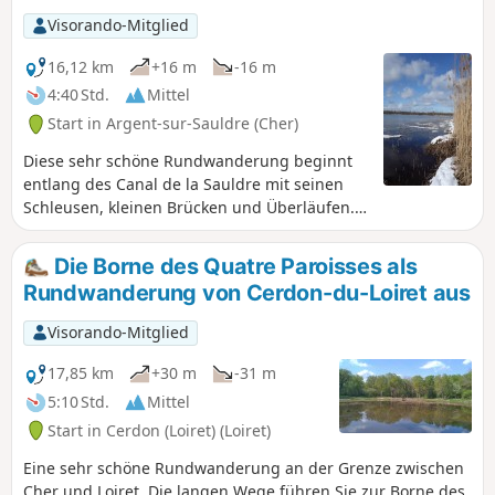
Visorando-Mitglied
16,12 km
+16 m
-16 m
4:40 Std.
Mittel
Start in Argent-sur-Sauldre (Cher)
Diese sehr schöne Rundwanderung beginnt
entlang des Canal de la Sauldre mit seinen
Schleusen, kleinen Brücken und Überläufen.
Anschließend geht es auf langen, von Teichen
gesäumten Wegen in den Wald hinein und
Die Borne des Quatre Paroisses als
endet mit einer fast vollständigen
Rundwanderung von Cerdon-du-Loiret aus
Umrundung des Étang du Puits, über den
Strand von Cerdon, den hübschen Pfad, der
Visorando-Mitglied
sich zwischen den Bäumen entlang einer
kleinen stillgelegten Eisenbahnstrecke
17,85 km
+30 m
-31 m
schlängelt, die Durchquerung des Bois aux
5:10 Std.
Mittel
Moines und schließlich dem Weg entlang des
Start in Cerdon (Loiret) (Loiret)
Kanals und des Strandes von Argent-sur-
Sauldre.
Eine sehr schöne Rundwanderung an der Grenze zwischen
Cher und Loiret. Die langen Wege führen Sie zur Borne des