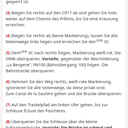
gesperrt ist.
(
3
) Biegen Sie rechts auf den CR17 ab und gehen Sie links
weiter auf dem Chemin des Prêtres, bis Sie eine Kreuzung
erreichen.
(
4
) Biegen Sie rechts ab (keine Markierung), lassen Sie alle
GR®
Nebenwege links liegen und erreichen Sie den
3C.
GR®
(
5
) Dem
3C nach rechts folgen, Markierung weiß-rot. Die
D948 überqueren,
Vorsicht
, gegenüber der Beschilderung
„La Bergerie“, PN100 (Bahnübergang 100) folgen. Die
Bahnstrecke überqueren.
(
6
) Nehmen Sie den Weg rechts, weiß-rote Markierung,
ignorieren Sie alle Seitenwege, da diese privat sind.
Zum Canal de la Sauldre gehen und die Brücke überqueren.
(
7
) Auf den Treidelpfad am linken Ufer gehen, bis zur
Schleuse Écluse des Fouchères.
(
8
) Überqueren Sie die Schleuse über die kleine
Fußgängerbrücke,
Vorsicht: Die Brücke ist schmal und