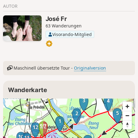
AUTOR
José Fr
63 Wanderungen
Visorando-Mitglied
Maschinell übersetzte Tour -
Originalversion
Wanderkarte
3
4
5
2
1
12
10
11