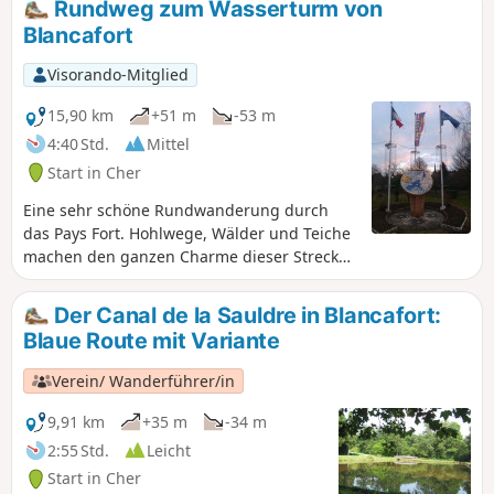
Rundweg zum Wasserturm von
chasse et cultures“ (Privatweg durch
Blancafort
Jagd- und Anbaugebiete), von dem noch
einige Schilder erhalten sind.
Visorando-Mitglied
15,90 km
+51 m
-53 m
4:40 Std.
Mittel
Start in Cher
Eine sehr schöne Rundwanderung durch
das Pays Fort. Hohlwege, Wälder und Teiche
machen den ganzen Charme dieser Strecke
aus.
Der Canal de la Sauldre in Blancafort:
Blaue Route mit Variante
Verein/ Wanderführer/in
9,91 km
+35 m
-34 m
2:55 Std.
Leicht
Start in Cher