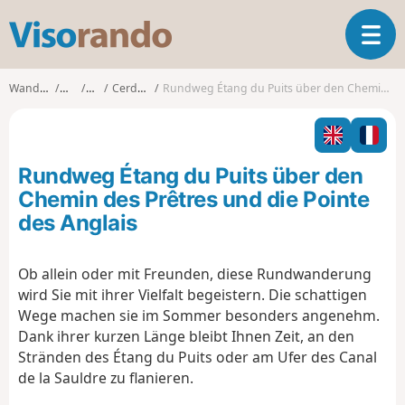
V
T
i
o
s
g
o
Wanderungen
Centre
Loiret
Cerdon (Loiret)
Rundweg Étang du Puits über den Chemin des Prêtres und die Pointe des Anglais
g
r
l
a
e
n
n
d
Rundweg Étang du Puits über den
a
o
v
Chemin des Prêtres und die Pointe
i
des Anglais
g
a
t
Ob allein oder mit Freunden, diese Rundwanderung
i
wird Sie mit ihrer Vielfalt begeistern. Die schattigen
o
Wege machen sie im Sommer besonders angenehm.
n
Dank ihrer kurzen Länge bleibt Ihnen Zeit, an den
Stränden des Étang du Puits oder am Ufer des Canal
de la Sauldre zu flanieren.