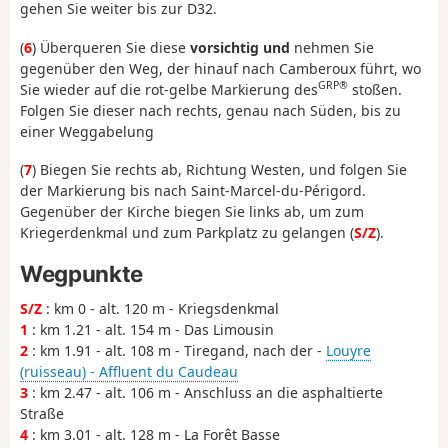
gehen Sie weiter bis zur D32.
(
6
) Überqueren Sie diese
vorsichtig und
nehmen Sie
gegenüber den Weg, der hinauf nach Camberoux führt, wo
GRP®
Sie wieder auf die rot-gelbe Markierung des
stoßen.
Folgen Sie dieser nach rechts, genau nach Süden, bis zu
einer Weggabelung
(
7
) Biegen Sie rechts ab, Richtung Westen, und folgen Sie
der Markierung bis nach Saint-Marcel-du-Périgord.
Gegenüber der Kirche biegen Sie links ab, um zum
Kriegerdenkmal und zum Parkplatz zu gelangen (
S/Z
).
Wegpunkte
S/Z
: km 0 - alt. 120 m - Kriegsdenkmal
1
: km 1.21 - alt. 154 m - Das Limousin
2
: km 1.91 - alt. 108 m - Tiregand, nach der -
Louyre
(ruisseau) - Affluent du Caudeau
3
: km 2.47 - alt. 106 m - Anschluss an die asphaltierte
Straße
4
: km 3.01 - alt. 128 m - La Forêt Basse