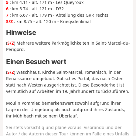
5
: km 4.11 - alt. 171 m - Les Queyroux
6
: km 5.74 - alt. 121 m - D32
7
: km 6.67 - alt. 179 m - Abteilung des GRP, rechts
S/Z
: km 8.75 - alt. 120 m - Kriegsdenkmal
Hinweise
(
S/Z
) Mehrere weitere Parkmöglichkeiten in Saint-Marcel-du-
Périgord.
Einen Besuch wert
(
S/Z
) Waschhaus, Kirche Saint-Marcel, romanisch, in der
Renaissance umgebaut. Gotisches Portal, das nach Osten
statt nach Westen ausgerichtet ist. Diese Besonderheit ist
vermutlich auf Arbeiten im 19. Jahrhundert zurückzuführen.
Moulin Pommier, bemerkenswert sowohl aufgrund ihrer
Lage in der Umgebung als auch aufgrund ihres Zustands,
ihr Mühl­bach mit seinem Überlauf.
Sei stets vorsichtig und plane voraus. Visorando und der
Autor / die Autorin dieser Tour können im Falle eines Unfalls