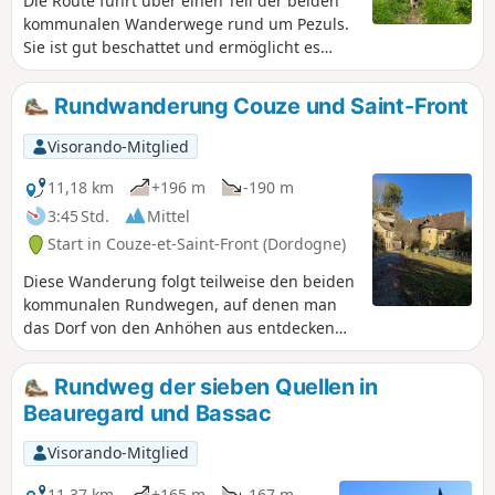
Die Route führt über einen Teil der beiden
kommunalen Wanderwege rund um Pezuls.
Sie ist gut beschattet und ermöglicht es
Ihnen, das Schloss Puy de Rèze, die
Ferienunterkunft La Dreyrie und die Kirche
Rundwanderung Couze und Saint-Front
Sainte-Anne zu entdecken. Ein schöner
Spaziergang.
Visorando-Mitglied
11,18 km
+196 m
-190 m
3:45 Std.
Mittel
Start in Couze-et-Saint-Front (Dordogne)
Diese Wanderung folgt teilweise den beiden
kommunalen Rundwegen, auf denen man
das Dorf von den Anhöhen aus entdecken
kann – wobei die Häuser am Hang des
Hügels liegen – und führt anschließend ins
Rundweg der sieben Quellen in
Tal, wo es zahlreiche Gebäude und
Beauregard und Bassac
Sehenswürdigkeiten zu entdecken gibt. Zu
Beginn ist die Strecke auf 800 m recht steil,
Visorando-Mitglied
aber Ihre Anstrengungen werden belohnt.
11,37 km
+165 m
-167 m