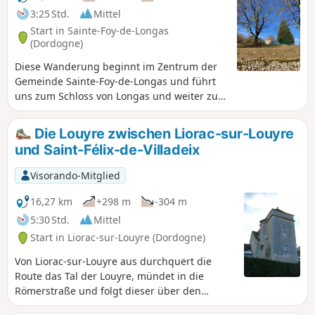
3:25 Std.
Mittel
Start in Sainte-Foy-de-Longas
(Dordogne)
Diese Wanderung beginnt im Zentrum der
Gemeinde Sainte-Foy-de-Longas und führt
uns zum Schloss von Longas und weiter zum
Plateau „des Fargues“, das einen herrlichen
Ausblick bietet. Sowohl auf dem Hinweg als
Die Louyre zwischen Liorac-sur-Louyre
auch auf dem Rückweg muss man auf einer
und Saint-Félix-de-Villadeix
Strecke von 400 m die D32 nehmen. Der Rest
ist pures Vergnügen.
Visorando-Mitglied
16,27 km
+298 m
-304 m
5:30 Std.
Mittel
Start in Liorac-sur-Louyre (Dordogne)
Von Liorac-sur-Louyre aus durchquert die
Route das Tal der Louyre, mündet in die
Römerstraße und folgt dieser über den
Feudalhügel bis nach Saint-Félix-de-Villadeix.