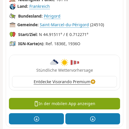
Land:
Frankreich
Bundesland:
Périgord
Gemeinde:
Saint-Marcel-du-Périgord
(24510)
Start/Ziel:
N 44.91511° / E 0.712271°
IGN-Karte(n):
Ref. 1836E, 1936O
Stündliche Wettervorhersage
Entdecke Visorando Premium
In der mobilen App anzeigen