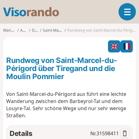
V
T
i
o
s
g
o
Wanderungen
Aquitanien
Dordogne
Saint-Marcel-du-Périgord
Rundweg von Saint-Marcel-du-Périgord über Tiregand und die Moulin Pommier
g
r
l
a
e
n
n
d
Rundweg von Saint-Marcel-du-
a
o
v
Périgord über Tiregand und die
i
Moulin Pommier
g
a
t
Von Saint-Marcel-du-Périgord aus führt eine leichte
i
Wanderung zwischen dem Barbeyrol-Tal und dem
o
Louyre-Tal. Sehr schöne Wege und nur sehr wenige
n
Straßen.
Details
Nr.
31598411