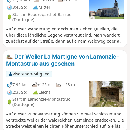
3:45 Std.
Mittel
Start in Beauregard-et-Bassac
(Dordogne)
Auf dieser Wanderung entdeckt man sieben Quellen, die
über diese ländliche Gegend verstreut sind. Man wandert
zunächst auf der Straße, dann auf einem Waldweg oder auf
schönen Feldwegen. Die Gegend ist sehr ruhig. Man
wandert zwischen Weilern, Bauernhöfen und Wiesen
Der Weiler La Martigne von Lamonzie-
hindurch. Die Strecke ist mit dem Mountainbike befahrbar.
Montastruc aus gesehen
Visorando-Mitglied
7,92 km
+125 m
-128 m
2:35 Std.
Leicht
Start in Lamonzie-Montastruc
(Dordogne)
Auf dieser Rundwanderung können Sie zwei Schlösser und
versteckte Weiler der waldreichen Gemeinde entdecken. Die
Strecke weist einen leichten Höhenunterschied auf. Sie lässt