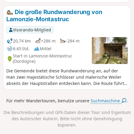
sich durch weitere Rundwege in der hübsch renovierten
Gemeinde ergänzen.
Die große Rundwanderung von
Lamonzie-Montastruc
Visorando-Mitglied
20,74 km
+286 m
-284 m
6:45 Std.
Mittel
Start in Lamonzie-Montastruc
(Dordogne)
Die Gemeinde bietet diese Rundwanderung an, auf der
man zwei majestätische Schlösser und malerische Weiler
abseits der Hauptstraßen entdecken kann. Die Route führt
abwechselnd über Straßen, Waldwege und Pfade.
Für mehr Wandertouren, benutze unsere
Suchmaschine
.
Die Beschreibungen und GPX-Daten dieser Tour sind Eigentum
des Autors/der Autorin. Bitte nicht ohne Genehmigung
kopieren.