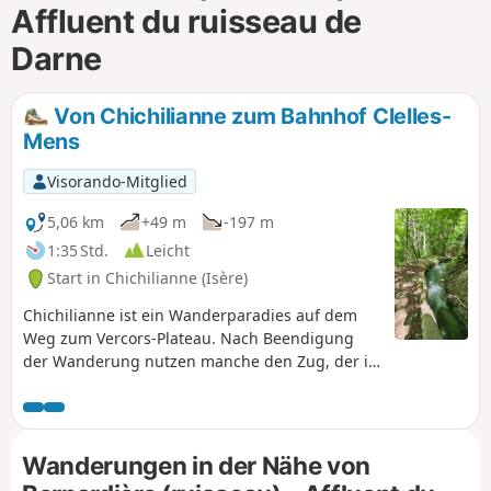
Affluent du ruisseau de
m
Darne
Von Chichilianne zum Bahnhof Clelles-
Mens
Visorando-Mitglied
5,06 km
+49 m
-197 m
1:35 Std.
Leicht
Start in Chichilianne (Isère)
Chichilianne ist ein Wanderparadies auf dem
Weg zum Vercors-Plateau. Nach Beendigung
der Wanderung nutzen manche den Zug, der in
Clelles hält. Doch nur wenige Wanderer wissen,
dass man von Chichilianne oder La Richardière
aus in weniger als zwei Stunden den Bahnhof
von Clelles erreichen kann, indem man fast drei
Wanderungen in der Nähe von
Kilometer lang einem Bewässerungskanal folgt.