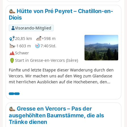
Hütte von Pré Peyret – Chatillon-en-
Diois
Visorando-Mitglied
20,85 km
+598 m
-1 603 m
7:40 Std.
Schwer
Start in Gresse-en-Vercors (Isère)
Fünfte und letzte Etappe dieser Wanderung durch den
Vercors. Wir machen uns auf den Weg zum Glandasse
mit herrlichen Ausblicken auf die Hochebenen, den
Veymont, den Mont Aiguille und die Drôme Provençale.
Gresse en Vercors – Pas der
ausgehöhlten Baumstämme, die als
Tränke dienen