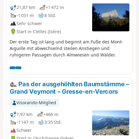
Ausblicke auf den Mont Aiguille, das Tal
und den Felsen Combau, die alle Sinne
21,87 km
+1 472 m
erfreuen, verbunden mit dem
-1 031 m
8 Std.
historischen, geologischen, botanischen
Sehr schwer
und faunistischen Reichtum der
Start in Clelles (Isère)
durchquerten Region.
Der erste Tag ist lang und beginnt am Fuße des Mont-
Aiguille mit abwechselnd steilen Anstiegen und
ruhigeren Passagen durch Almwiesen und Wälder.
Pas der ausgehöhlten Baumstämme –
Grand Veymont – Gresse-en-Vercors
Visorando-Mitglied
7,97 km
+466 m
-1 147 m
3:35 Std.
Schwer
Start in Chichilianne (Isère)