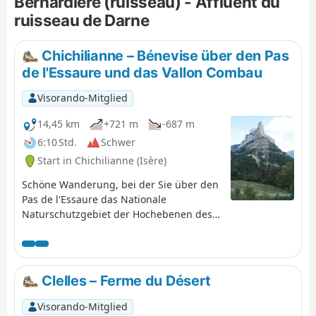
Bernardière (ruisseau) - Affluent du
Diese Rückwanderung nach Clelles kann auch
ruisseau de Darne
in umgekehrter Richtung zurückgelegt werden,
wenn Sie Ihre Tour beginnen.
Chichilianne – Bénevise über den Pas
de l'Essaure und das Vallon Combau
Visorando-Mitglied
14,45 km
+721 m
-687 m
6:10 Std.
Schwer
Start in Chichilianne (Isère)
Schöne Wanderung, bei der Sie über den
Pas de l'Essaure das Nationale
Naturschutzgebiet der Hochebenen des
Vercors erreichen und dann auf der Seite
der Drôme durch eine der schönsten
Landschaften des Vercors, das Vallon
Combau, hinabsteigen, bevor Sie den
Clelles – Ferme du Désert
Weiler Bénevise auf einem Felsvorsprung
erreichen.Sie bietet wunderschöne
Visorando-Mitglied