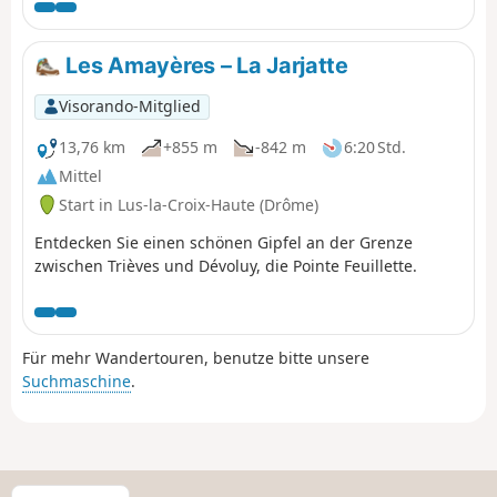
machen dann Halt an der Cabane de l'Aiguillette.
Les Amayères – La Jarjatte
Visorando-Mitglied
13,76 km
+855 m
-842 m
6:20 Std.
Mittel
Start in Lus-la-Croix-Haute (Drôme)
Entdecken Sie einen schönen Gipfel an der Grenze
zwischen Trièves und Dévoluy, die Pointe Feuillette.
Für mehr Wandertouren, benutze bitte unsere
Suchmaschine
.
W