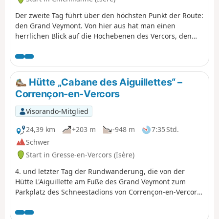
Der zweite Tag führt über den höchsten Punkt der Route:
den Grand Veymont. Von hier aus hat man einen
herrlichen Blick auf die Hochebenen des Vercors, den
Mont Aiguille und das Tal. Die Chancen stehen gut,
Steinböcke und Murmeltiere zu beobachten!
Hütte „Cabane des Aiguillettes“ –
Corrençon-en-Vercors
Visorando-Mitglied
24,39 km
+203 m
-948 m
7:35 Std.
Schwer
Start in Gresse-en-Vercors (Isère)
4. und letzter Tag der Rundwanderung, die von der
Hütte L'Aiguillette am Fuße des Grand Veymont zum
Parkplatz des Schneestadions von Corrençon-en-Vercors
führt, wo wir zuvor ein Auto abgestellt haben.