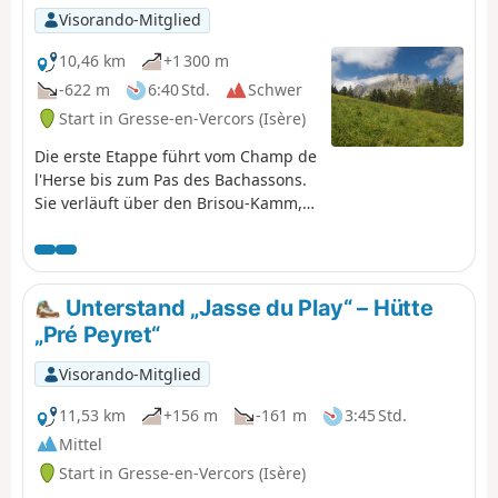
Visorando-Mitglied
10,46 km
+1 300 m
-622 m
6:40 Std.
Schwer
Start in Gresse-en-Vercors (Isère)
Die erste Etappe führt vom Champ de
l'Herse bis zum Pas des Bachassons.
Sie verläuft über den Brisou-Kamm,
von wo aus man einen ersten
Panoramablick genießen kann. Der
Höhenunterschied beträgt mehr als
1000 m, aber die Schönheit der
Unterstand „Jasse du Play“ – Hütte
Landschaft am Pas des Bachassons
„Pré Peyret“
entschädigt dafür.
Visorando-Mitglied
11,53 km
+156 m
-161 m
3:45 Std.
Mittel
Start in Gresse-en-Vercors (Isère)