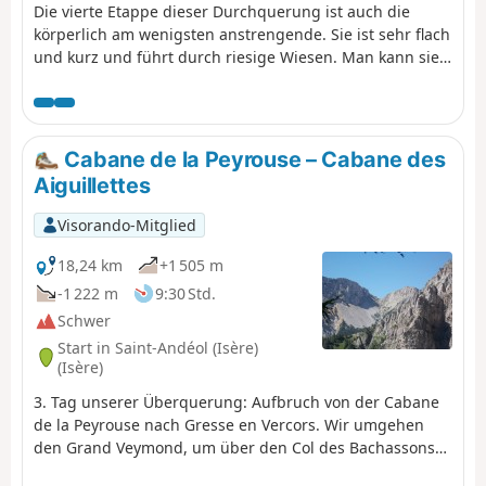
Die vierte Etappe dieser Durchquerung ist auch die
körperlich am wenigsten anstrengende. Sie ist sehr flach
und kurz und führt durch riesige Wiesen. Man kann sie
jedoch mit der Option Grand Veymont aufpeppen.
Cabane de la Peyrouse – Cabane des
Aiguillettes
Visorando-Mitglied
18,24 km
+1 505 m
-1 222 m
9:30 Std.
Schwer
Start in Saint-Andéol (Isère)
(Isère)
3. Tag unserer Überquerung: Aufbruch von der Cabane
de la Peyrouse nach Gresse en Vercors. Wir umgehen
den Grand Veymond, um über den Col des Bachassons
(Wasser) wieder auf das Plateau zu gelangen, und