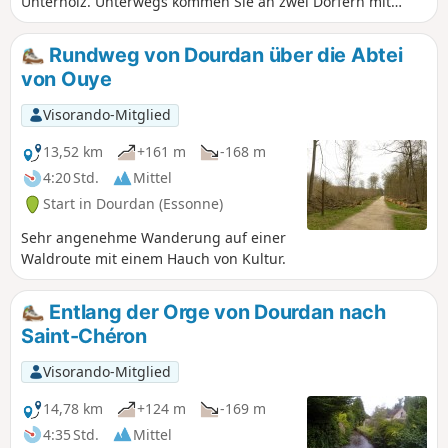
Unterholz. Unterwegs kommen Sie an zwei Dörfern mit
alten Kirchen und schönen Häusern vorbei.
Rundweg von Dourdan über die Abtei
von Ouye
Visorando-Mitglied
13,52 km
+161 m
-168 m
4:20 Std.
Mittel
Start in Dourdan (Essonne)
Sehr angenehme Wanderung auf einer
Waldroute mit einem Hauch von Kultur.
Entlang der Orge von Dourdan nach
Saint-Chéron
Visorando-Mitglied
14,78 km
+124 m
-169 m
4:35 Std.
Mittel