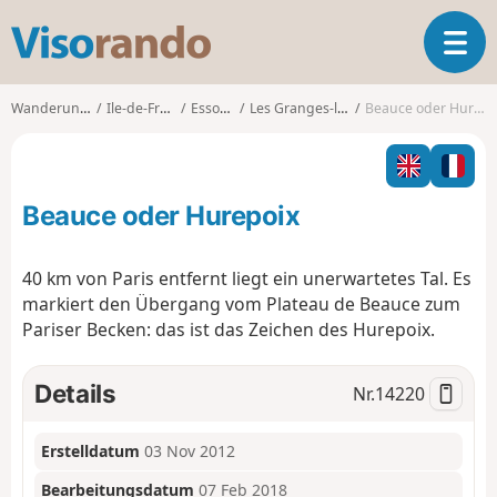
V
T
i
o
s
g
o
Wanderungen
Ile-de-France
Essonne
Les Granges-le-Roi
Beauce oder Hurepoix
g
r
l
a
e
n
n
d
Beauce oder Hurepoix
a
o
v
i
40 km von Paris entfernt liegt ein unerwartetes Tal. Es
g
markiert den Übergang vom Plateau de Beauce zum
a
Pariser Becken: das ist das Zeichen des Hurepoix.
t
i
o
Details
Nr.
14220
n
Erstelldatum
03 Nov 2012
Bearbeitungsdatum
07 Feb 2018