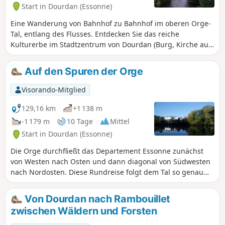
Start in Dourdan (Essonne)
Eine Wanderung von Bahnhof zu Bahnhof im oberen Orge-
Tal, entlang des Flusses. Entdecken Sie das reiche
Kulturerbe im Stadtzentrum von Dourdan (Burg, Kirche aus
dem 12. bis 13. Jahrhundert, Waschhäuser usw.) sowie
schöne Kirchen entlang der Strecke.
Auf den Spuren der Orge
Visorando-Mitglied
129,16 km
+1 138 m
-1 179 m
10 Tage
Mittel
Start in Dourdan (Essonne)
Die Orge durchfließt das Departement Essonne zunächst
von Westen nach Osten und dann diagonal von Südwesten
nach Nordosten. Diese Rundreise folgt dem Tal so genau
wie möglich, soweit es mit dem Zug erreichbar ist. Die
Route wechselt zwischen Wegen entlang des Flusses,
Von Dourdan nach Rambouillet
insbesondere einer Promenade im unteren Teil, Passagen
zwischen Wäldern und Forsten
durch Unterholz, der Durchquerung von Wohngebieten
und städtischen Strecken.