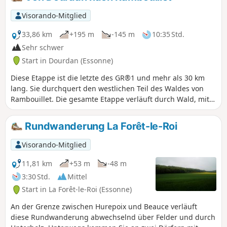
Visorando-Mitglied
33,86 km
+195 m
-145 m
10:35 Std.
Sehr schwer
Start in Dourdan (Essonne)
Diese Etappe ist die letzte des GR®1 und mehr als 30 km
lang. Sie durchquert den westlichen Teil des Waldes von
Rambouillet. Die gesamte Etappe verläuft durch Wald, mit
Ausnahme der Durchquerung von Saint-Léger-en-Yvelines.
Die Strecke verbindet zwei Städte mit großem historischem
Rundwanderung La Forêt-le-Roi
Potenzial: Dourdan und Rambouillet. Die Strecke ist
überwiegend flach und weist viele gerade Abschnitte auf.
Visorando-Mitglied
Am Ende der Strecke befinden sich einige sehenswerte
Teiche, wie der Étang de la Tour und der Étang d'Or.
11,81 km
+53 m
-48 m
3:30 Std.
Mittel
Start in La Forêt-le-Roi (Essonne)
An der Grenze zwischen Hurepoix und Beauce verläuft
diese Rundwanderung abwechselnd über Felder und durch