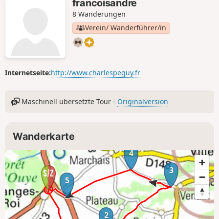
francoisandre
8 Wanderungen
Verein/ Wanderführer/in
Internetseite:
http://www.charlespeguy.fr
Maschinell übersetzte Tour -
Originalversion
Wanderkarte
4
3
5
2