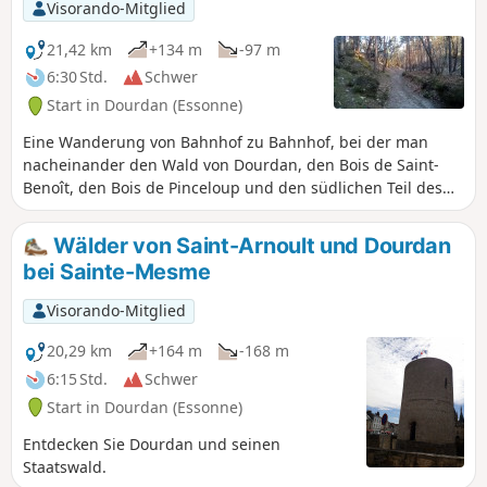
Visorando-Mitglied
21,42 km
+134 m
-97 m
6:30 Std.
Schwer
Start in Dourdan (Essonne)
Eine Wanderung von Bahnhof zu Bahnhof, bei der man
nacheinander den Wald von Dourdan, den Bois de Saint-
Benoît, den Bois de Pinceloup und den südlichen Teil des
Waldes von Rambouillet durchquert. Mehrere Gewässer
verschönern die Strecke und die Kirche von Saint-Arnoult-
Wälder von Saint-Arnoult und Dourdan
en-Yvelines verleiht ihr einen herrlichen Hauch von
bei Sainte-Mesme
Kulturerbe.
Visorando-Mitglied
20,29 km
+164 m
-168 m
6:15 Std.
Schwer
Start in Dourdan (Essonne)
Entdecken Sie Dourdan und seinen
Staatswald.