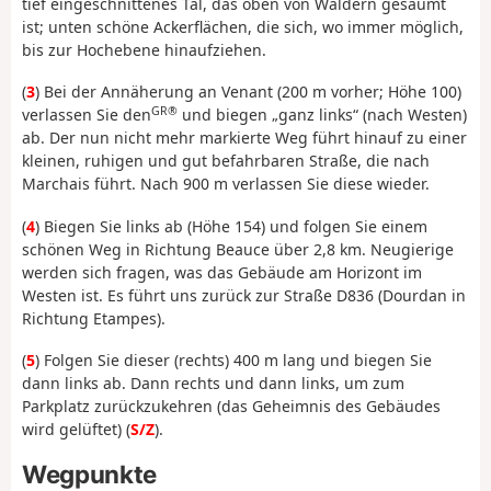
tief eingeschnittenes Tal, das oben von Wäldern gesäumt
ist; unten schöne Ackerflächen, die sich, wo immer möglich,
bis zur Hochebene hinaufziehen.
(
3
) Bei der Annäherung an Venant (200 m vorher; Höhe 100)
GR®
verlassen Sie den
und biegen „ganz links“ (nach Westen)
ab. Der nun nicht mehr markierte Weg führt hinauf zu einer
kleinen, ruhigen und gut befahrbaren Straße, die nach
Marchais führt. Nach 900 m verlassen Sie diese wieder.
(
4
) Biegen Sie links ab (Höhe 154) und folgen Sie einem
schönen Weg in Richtung Beauce über 2,8 km. Neugierige
werden sich fragen, was das Gebäude am Horizont im
Westen ist. Es führt uns zurück zur Straße D836 (Dourdan in
Richtung Etampes).
(
5
) Folgen Sie dieser (rechts) 400 m lang und biegen Sie
dann links ab. Dann rechts und dann links, um zum
Parkplatz zurückzukehren (das Geheimnis des Gebäudes
wird gelüftet) (
S/Z
).
Wegpunkte