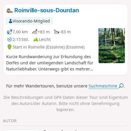
Roinville-sous-Dourdan
Visorando-Mitglied
7,00 km
+83 m
-83 m
2:15 Std.
Leicht
Start in Roinville (Essonne) (Essonne)
Kurze Rundwanderung zur Erkundung des
Dorfes und der umliegenden Landschaft für
Naturliebhaber. Unterwegs gibt es mehrere
schöne Aussichtspunkte am Ufer der Orge
und zum Abschluss die Farm von
Für mehr Wandertouren, benutze unsere
Suchmaschine
.
Chateaupers.
Die Beschreibungen und GPX-Daten dieser Tour sind Eigentum
des Autors/der Autorin. Bitte nicht ohne Genehmigung
kopieren.
AUTOR