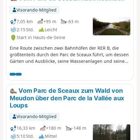
Bahnhof Épinay-sur-Orge und der Endstation Évry-
Courcouronnes und bietet einen angenehmen, sicheren
Visorando-Mitglied
Fuß- und Radweg. Dieser Spaziergang bietet ein
Eintauchen in die Gebiete, die von dieser neuen Linie
7,05 km
+95 m
-63 m
bedient werden, mit möglichen Pausen an den
2:15 Std.
Leicht
verschiedenen Bahnhöfen und Haltestellen, um das
Start in Hauts-de-Seine
lokale Kulturerbe und die Grünflächen in vollen Zügen
zu genießen.
Eine Route zwischen zwei Bahnhöfen der RER B, die
größtenteils durch den Parc de Sceaux führt, um dessen
Gärten und Ausblicke, seine Wasseranlagen und seine
weniger bekannten Ecken zu entdecken.
Vom Parc de Sceaux zum Wald von
Meudon über den Parc de la Vallée aux
Loups
Visorando-Mitglied
16,33 km
+180 m
-148 m
5:10 Std.
Mittel