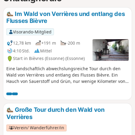
Im Wald von Verrières und entlang des
Flusses Bièvre
Visorando-Mitglied
12,78 km
+191 m
-200 m
4:10 Std.
Mittel
Start in Bièvres (Essonne) (Essonne)
Eine landschaftlich abwechslungsreiche Tour durch den
Wald von Verrières und entlang des Flusses Bièvre. Ein
Hauch von Sauerstoff und Grün, nur wenige Kilometer von
der Hauptstadt entfernt.
Große Tour durch den Wald von
Verrières
Verein/ Wanderführer/in