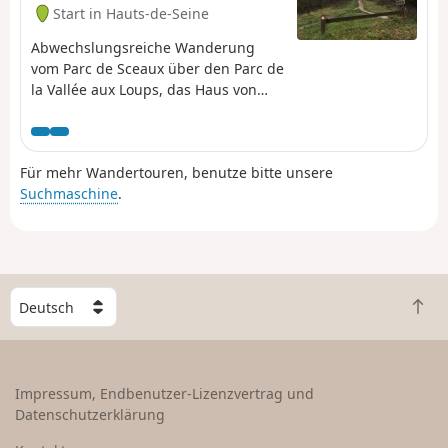
Start in Hauts-de-Seine
Abwechslungsreiche Wanderung
vom Parc de Sceaux über den Parc de
la Vallée aux Loups, das Haus von
Chateaubriand, die Gartenstädte von
Plessis-Robinson mit ihren
Kleingärten und dem Fluss, der am
Für mehr Wandertouren, benutze bitte unsere
Fuße der Gebäude entlangfließt. Zum
Suchmaschine
.
Abschluss eine Wanderung durch
den Wald von Meudon.
W
Z
ä
u
h
r
l
ü
e
Impressum, Endbenutzer-Lizenzvertrag und
c
e
Datenschutzerklärung
k
i
n
n