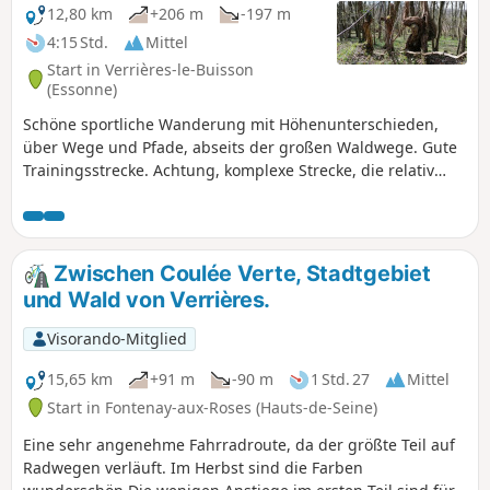
12,80 km
+206 m
-197 m
4:15 Std.
Mittel
Start in Verrières-le-Buisson
(Essonne)
Schöne sportliche Wanderung mit Höhenunterschieden,
über Wege und Pfade, abseits der großen Waldwege. Gute
Trainingsstrecke. Achtung, komplexe Strecke, die relativ
schwer zu orientieren ist. Wenn Sie leise genug sind,
können Sie Rehe auf der Straße sehen. Die Route ist
vorzugsweise im Sommer begehbar (oder das ganze Jahr
über, wenn Sie sich nicht an Wasser und Schlamm stören).
Zwischen Coulée Verte, Stadtgebiet
und Wald von Verrières.
Visorando-Mitglied
15,65 km
+91 m
-90 m
1 Std. 27
Mittel
Start in Fontenay-aux-Roses (Hauts-de-Seine)
Eine sehr angenehme Fahrradroute, da der größte Teil auf
Radwegen verläuft. Im Herbst sind die Farben