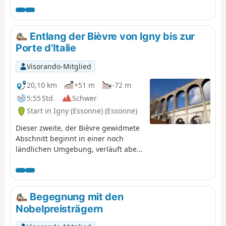
Erinnerung bleiben.
Entlang der Bièvre von Igny bis zur
Porte d'Italie
Visorando-Mitglied
20,10 km
+51 m
-72 m
5:55 Std.
Schwer
Start in Igny (Essonne) (Essonne)
Dieser zweite, der Bièvre gewidmete
Abschnitt beginnt in einer noch
ländlichen Umgebung, verläuft aber
schnell in einer stark urbanisierten
Umgebung. Dennoch werden kleine
Straßen und öffentliche Parks
bevorzugt. Hier verläuft der Flusslauf
Begegnung mit den
auch teilweise unterirdisch, wobei er
Nobelpreisträgern
an einigen Stellen wieder an die
Oberfläche tritt. Kulturelles Erbe,