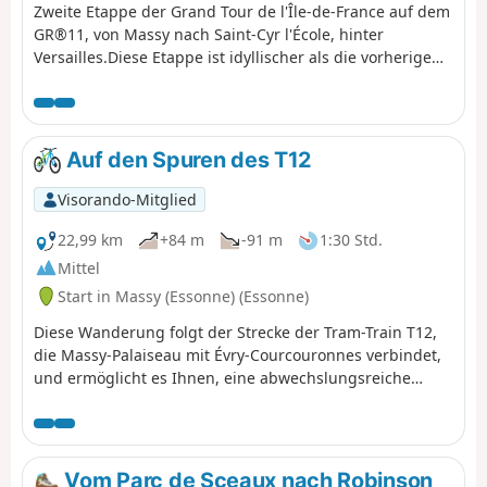
Zweite Etappe der Grand Tour de l'Île-de-France auf dem
GR®11, von Massy nach Saint-Cyr l'École, hinter
Versailles.Diese Etappe ist idyllischer als die vorherige
und führt weiter flussaufwärts durch das Tal der Bièvre,
wo sie fast vollständig unter freiem Himmel verläuft. In
der Nähe ihrer Quelle in Guyancourt verlässt der GR®
das Tal und führt weiter nach Saint-Cyr-l'École.
Auf den Spuren des T12
Visorando-Mitglied
22,99 km
+84 m
-91 m
1:30 Std.
Mittel
Start in Massy (Essonne) (Essonne)
Diese Wanderung folgt der Strecke der Tram-Train T12,
die Massy-Palaiseau mit Évry-Courcouronnes verbindet,
und ermöglicht es Ihnen, eine abwechslungsreiche
Landschaft zu entdecken, die städtische Gebiete,
Naturräume und Stadtviertel im Umbruch miteinander
verbindet. Die Route führt insbesondere über den
entlang der T12 angelegten Radweg zwischen dem
Vom Parc de Sceaux nach Robinson