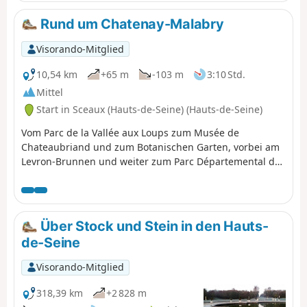
verkehrsreichsten Bereiche der dynamischen Gemeinde
Massy.
Rund um Chatenay-Malabry
Visorando-Mitglied
10,54 km
+65 m
-103 m
3:10 Std.
Mittel
Start in Sceaux (Hauts-de-Seine) (Hauts-de-Seine)
Vom Parc de la Vallée aux Loups zum Musée de
Chateaubriand und zum Botanischen Garten, vorbei am
Levron-Brunnen und weiter zum Parc Départemental de
la Roseraie. Ein Abstecher in den Park der Domaine de
Sceaux, entlang des großen Kanals, vorbei am Octogone
und schließlich zum Château de Sceaux aus dem 17.
Jahrhundert.
Über Stock und Stein in den Hauts-
de-Seine
Visorando-Mitglied
318,39 km
+2 828 m