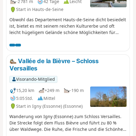
-2 781 m
42 Tage
Leicht
Start in Hauts-de-Seine
Obwohl das Departement Hauts-de-Seine dicht besiedelt
ist, bietet es mit seinem reichen Kulturerbe und oft
leicht hügeligem Gelände schöne Möglichkeiten für
Wanderer. Diese Reihe von Wanderungen, die fast alle
mit öffentlichen Verkehrsmitteln erreichbar sind, führt
Sie auf Entdeckungsreise durch dieses Departement,
wobei Sie möglichst die Hauptverkehrsachsen meiden
Vallée de la Bièvre – Schloss
und stattdessen Wege und Gassen, öffentliche Parks und
Versailles
Waldgebiete bevorzugen.
Visorando-Mitglied
15,20 km
+249 m
-190 m
5:05 Std.
Mittel
Start in Igny (Essonne) (Essonne)
Wanderung von Igny (Essonne) zum Schloss Versailles.
Die Strecke folgt dem Fluss Bièvre und führt zu 80 %
über Waldwege. Die Ruhe, die Frische und die Schönheit
der Landschaft werden Ihnen in außergewöhnlicher