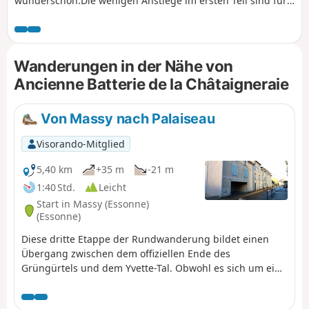
wunderschön.Die wenigen Anstiege im ersten Teil sind für
durchschnittliche Radfahrer auf dieser Route, die eine der
am wenigsten schwierigen Strecken zum Wald von
Verrières darstellt, gut zu bewältigen. Die Strecke ist auch
für alle, die seltener Rad fahren, von angemessener Länge,
Wanderungen in der Nähe von
kann aber im Wald ganz einfach verlängert werden.
Ancienne Batterie de la Châtaigneraie
Von Massy nach Palaiseau
Visorando-Mitglied
5,40 km
+35 m
-21 m
1:40 Std.
Leicht
Start in Massy (Essonne)
(Essonne)
Diese dritte Etappe der Rundwanderung bildet einen
Übergang zwischen dem offiziellen Ende des
Grüngürtels und dem Yvette-Tal. Obwohl es sich um eine
ausschließlich städtische Strecke handelt, umgeht sie
durch die Nutzung unauffälliger Pfade die