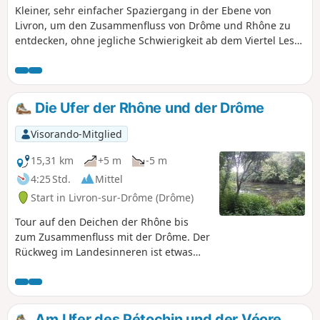
Kleiner, sehr einfacher Spaziergang in der Ebene von
Livron, um den Zusammenfluss von Drôme und Rhône zu
entdecken, ohne jegliche Schwierigkeit ab dem Viertel Les
Buis in Livron-sur-Drôme. Die Hälfte der Strecke verläuft auf
einer kleinen asphaltierten Straße, ohne
Höhenunterschiede, Wanderstöcke sind nicht erforderlich.
Die Ufer der Rhône und der Drôme
Visorando-Mitglied
15,31 km
+5 m
-5 m
4:25 Std.
Mittel
Start in Livron-sur-Drôme (Drôme)
Tour auf den Deichen der Rhône bis
zum Zusammenfluss mit der Drôme. Der
Rückweg im Landesinneren ist etwas
wilder und weniger asphaltiert.
Am Ufer des Pétochin und der Véore