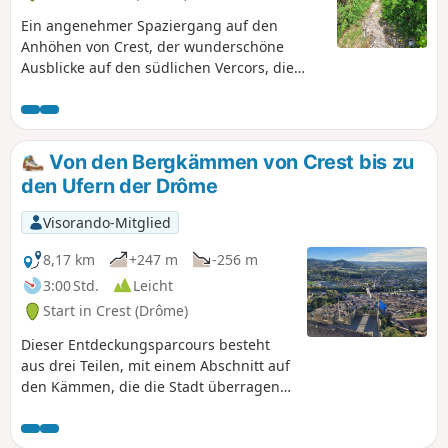
Ein angenehmer Spaziergang auf den
Anhöhen von Crest, der wunderschöne
Ausblicke auf den südlichen Vercors, die
Gipfel des Forêt de Saoû, die Monts Ardèche
und das Drôme-Tal bietet. Als Bonus können
Sie zu Beginn und am Ende der Route Crest
und sein Kulturerbe entdecken.
Von den Bergkämmen von Crest bis zu
den Ufern der Drôme
Visorando-Mitglied
8,17 km
+247 m
-256 m
3:00 Std.
Leicht
Start in Crest (Drôme)
Dieser Entdeckungsparcours besteht
aus drei Teilen, mit einem Abschnitt auf
den Kämmen, die die Stadt überragen
und herrliche Ausblicke bieten, gefolgt
von einem angenehmen Spaziergang