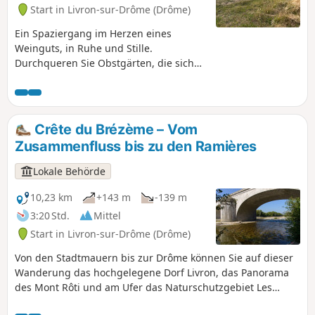
Start in Livron-sur-Drôme (Drôme)
Ein Spaziergang im Herzen eines
Weinguts, in Ruhe und Stille.
Durchqueren Sie Obstgärten, die sich
mit Weinbergen abwechseln. Ein
entspannender Spaziergang, der zu
jeder Jahreszeit neue Farben und Leben
bietet.
Crête du Brézème – Vom
Zusammenfluss bis zu den Ramières
Lokale Behörde
10,23 km
+143 m
-139 m
3:20 Std.
Mittel
Start in Livron-sur-Drôme (Drôme)
Von den Stadtmauern bis zur Drôme können Sie auf dieser
Wanderung das hochgelegene Dorf Livron, das Panorama
des Mont Rôti und am Ufer das Naturschutzgebiet Les
Ramières entdecken.