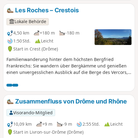
am Ufer der Drôme. Der Rundweg endet
mit einer kurzen touristischen Route
Les Roches – Crestois
durch das Labyrinth der Altstadt. Der
Höhepunkt dieser Entdeckungstour
Lokale Behörde
durch Crest ist der Besuch des Turms,
dem höchsten Bergfried Frankreichs:
4,50 km
+180 m
-180 m
Zögern Sie nicht, einen Besuch
1:50 Std.
Leicht
einzuplanen.
Start in Crest (Drôme)
Familienwanderung hinter dem höchsten Bergfried
Frankreichs: Sie wandern über Bergkämme und genießen
einen unvergesslichen Ausblick auf die Berge des Vercors,
die Trois Becs und das Plateau der Ardèche.
Zusammenfluss von Drôme und Rhône
Visorando-Mitglied
10,09 km
+9 m
-9 m
2:55 Std.
Leicht
Start in Livron-sur-Drôme (Drôme)