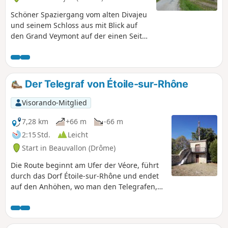
Schöner Spaziergang vom alten Divajeu
und seinem Schloss aus mit Blick auf
den Grand Veymont auf der einen Seite
und die Ardèche auf der anderen Seite.
Einfacher, sehr angenehmer Weg am
Hang entlang durch Eichen- und
Kiefernwälder.
Der Telegraf von Étoile-sur-Rhône
Visorando-Mitglied
7,28 km
+66 m
-66 m
2:15 Std.
Leicht
Start in Beauvallon (Drôme)
Die Route beginnt am Ufer der Véore, führt
durch das Dorf Étoile-sur-Rhône und endet
auf den Anhöhen, wo man den Telegrafen,
den Vorläufer unserer Telekommunikation,
besichtigen kann.