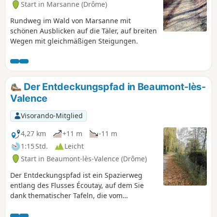
Start in Marsanne (Drôme)
Rundweg im Wald von Marsanne mit
schönen Ausblicken auf die Täler, auf breiten
Wegen mit gleichmäßigen Steigungen.
Der Entdeckungspfad in Beaumont-lès-
Valence
Visorando-Mitglied
4,27 km
+11 m
-11 m
1:15 Std.
Leicht
Start in Beaumont-lès-Valence (Drôme)
Der Entdeckungspfad ist ein Spazierweg
entlang des Flusses Écoutay, auf dem Sie
dank thematischer Tafeln, die vom
Astronomieclub Beaumontois les Pléiades
entworfen wurden, das Sonnensystem im