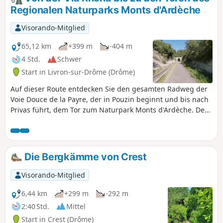
Regionalen Naturparks Monts d'Ardèche
Visorando-Mitglied
65,12 km
+399 m
-404 m
4 Std.
Schwer
Start in Livron-sur-Drôme (Drôme)
Auf dieser Route entdecken Sie den gesamten Radweg der
Voie Douce de la Payre, der in Pouzin beginnt und bis nach
Privas führt, dem Tor zum Naturpark Monts d'Ardèche. Der
Startpunkt ist der Parkplatz des kleinen Dorfes Les Petits
Robins in der Nähe der Rhône. Sie fahren einen Teil der
Strecke auf der Via Rhôna bis nach Pouzin, das Sie
durchqueren, und nehmen am Ortsausgang wieder den
Die Bergkämme von Crest
Radweg La Peyre.
Visorando-Mitglied
6,44 km
+299 m
-292 m
2:40 Std.
Mittel
Start in Crest (Drôme)