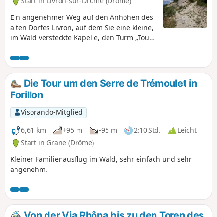
Start in Livron-sur-Drôme (Drôme)
Ein angenehmer Weg auf den Anhöhen des
alten Dorfes Livron, auf dem Sie eine kleine,
im Wald versteckte Kapelle, den Turm „Tour
du Diable”, der über die Drôme wacht, und
schöne Ausblicke auf den südlichen Vercors
entdecken können. Der Rückweg führt ruhig
entlang der Ufer der Drôme.
Die Tour um den Serre de Trémoulet in
Forillon
Visorando-Mitglied
6,61 km
+95 m
-95 m
2:10 Std.
Leicht
Start in Grane (Drôme)
Kleiner Familienausflug im Wald, sehr einfach und sehr
angenehm.
Von der Via Rhôna bis zu den Toren des