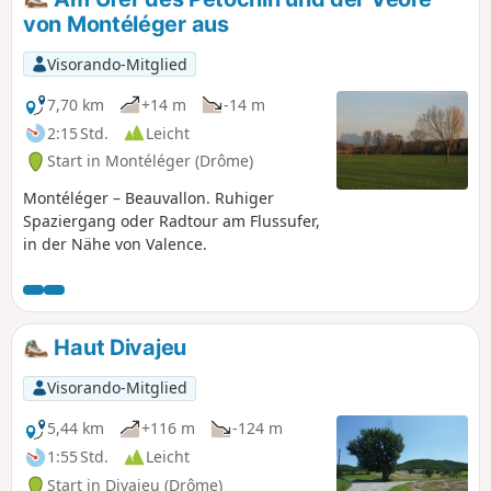
von Montéléger aus
Visorando-Mitglied
7,70 km
+14 m
-14 m
2:15 Std.
Leicht
Start in Montéléger (Drôme)
Montéléger – Beauvallon. Ruhiger
Spaziergang oder Radtour am Flussufer,
in der Nähe von Valence.
Haut Divajeu
Visorando-Mitglied
5,44 km
+116 m
-124 m
1:55 Std.
Leicht
Start in Divajeu (Drôme)