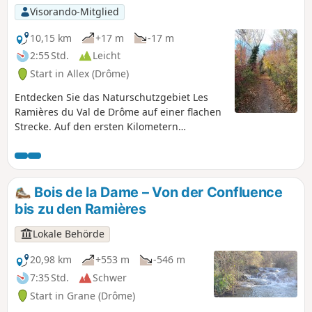
Visorando-Mitglied
10,15 km
+17 m
-17 m
2:55 Std.
Leicht
Start in Allex (Drôme)
Entdecken Sie das Naturschutzgebiet Les
Ramières du Val de Drôme auf einer flachen
Strecke. Auf den ersten Kilometern
bereichern Informationstafeln zur Umwelt
den Spaziergang.
Bois de la Dame – Von der Confluence
bis zu den Ramières
Lokale Behörde
20,98 km
+553 m
-546 m
7:35 Std.
Schwer
Start in Grane (Drôme)