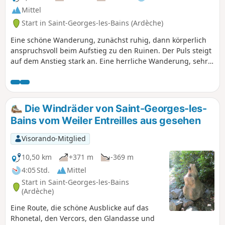
Mittel
Start in Saint-Georges-les-Bains (Ardèche)
Eine schöne Wanderung, zunächst ruhig, dann körperlich
anspruchsvoll beim Aufstieg zu den Ruinen. Der Puls steigt
auf dem Anstieg stark an. Eine herrliche Wanderung, sehr
typisch für die Ardèche: Wasser, Kieselsteine und ein
kleiner, manchmal kaum erkennbarer Weg.
Die Windräder von Saint-Georges-les-
Bains vom Weiler Entreilles aus gesehen
Visorando-Mitglied
10,50 km
+371 m
-369 m
4:05 Std.
Mittel
Start in Saint-Georges-les-Bains
(Ardèche)
Eine Route, die schöne Ausblicke auf das
Rhonetal, den Vercors, den Glandasse und