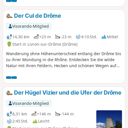
Der Cul de Drôme
Visorando-Mitglied
14,30 km
+23 m
-23 m
4:10 Std.
Mittel
Start in Livron-sur-Drôme (Drôme)
Wanderung ohne Höhenunterschied entlang der Drôme bis
zu ihrer Mündung in die Rhône. Entdecken Sie die wilde
Natur mit ihren Feldern, Hecken und schönen Wegen auf
den Deichen. Sie sehen den Fischpass, die Viarhona,
Schwäne, Kormorane ... Im Winter bei starkem Nordwind zu
vermeiden.
Der Hügel Vizier und die Ufer der Drôme
Visorando-Mitglied
8,31 km
+146 m
-144 m
2:45 Std.
Leicht