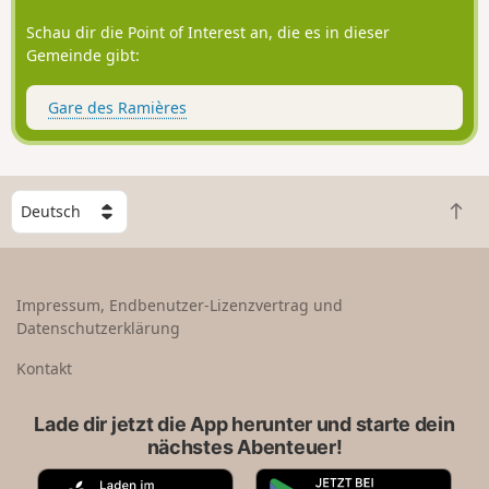
Schau dir die Point of Interest an, die es in dieser
Gemeinde gibt:
Gare des Ramières
W
Z
ä
u
h
r
l
ü
e
Impressum, Endbenutzer-Lizenzvertrag und
c
e
Datenschutzerklärung
k
i
n
n
Kontakt
a
L
c
a
Lade dir jetzt die App herunter und starte dein
h
n
nächstes Abenteuer!
o
d
b
A
G