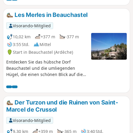
Miniaturformat entdecken können.
Les Merles in Beauchastel
Visorando-Mitglied
10,02 km
+377 m
-377 m
3:55 Std.
Mittel
Start in Beauchastel (Ardèche)
Entdecken Sie das hübsche Dorf
Beauchastel und die umliegenden
Hügel, die einen schönen Blick auf die
Ardèche, den Vercors und die Rhône-
Ebene bieten.
Der Turzon und die Ruinen von Saint-
Marcel de Crussol
Visorando-Mitglied
9,30 km
+359 m
-365 m
3:40 Std.