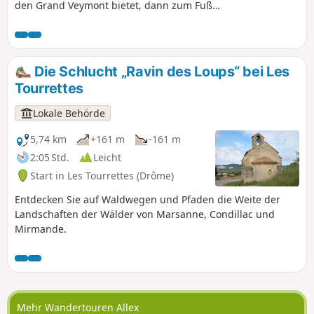
den Grand Veymont bietet, dann zum Fuß
der Windräder von Planèze führt und mit
der Entdeckung eines sympathischen, in die
Felsen gehauenen Tierbestiar endet.
Die Schlucht „Ravin des Loups“ bei Les
Tourrettes
Lokale Behörde
5,74 km
+161 m
-161 m
2:05 Std.
Leicht
Start in Les Tourrettes (Drôme)
Entdecken Sie auf Waldwegen und Pfaden die Weite der
Landschaften der Wälder von Marsanne, Condillac und
Mirmande.
Mehr Wandertouren Allex