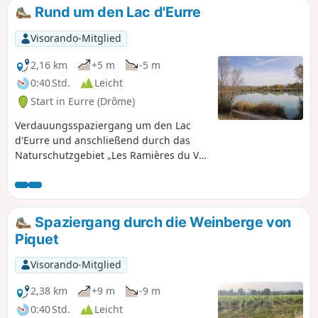
Rund um den Lac d'Eurre
Visorando-Mitglied
2,16 km
+5 m
-5 m
0:40 Std.
Leicht
Start in Eurre (Drôme)
Verdauungsspaziergang um den Lac
d'Eurre und anschließend durch das
Naturschutzgebiet „Les Ramières du Val
de Drôme“, wo Sie je nach Jahreszeit
vielleicht Zugvögel bei einer Rast oder
Nutrias und Biber antreffen.
Spaziergang durch die Weinberge von
Piquet
Visorando-Mitglied
2,38 km
+9 m
-9 m
0:40 Std.
Leicht