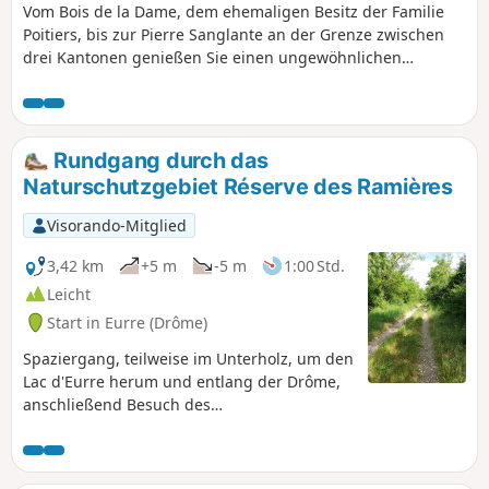
Vom Bois de la Dame, dem ehemaligen Besitz der Familie
Poitiers, bis zur Pierre Sanglante an der Grenze zwischen
drei Kantonen genießen Sie einen ungewöhnlichen
Blickwinkel auf den westlichen Teil der Synklinale von Saoû.
Rundgang durch das
Naturschutzgebiet Réserve des Ramières
Visorando-Mitglied
3,42 km
+5 m
-5 m
1:00 Std.
Leicht
Start in Eurre (Drôme)
Spaziergang, teilweise im Unterholz, um den
Lac d'Eurre herum und entlang der Drôme,
anschließend Besuch des
Vogelbeobachtungspunkts des
Naturschutzgebiets.