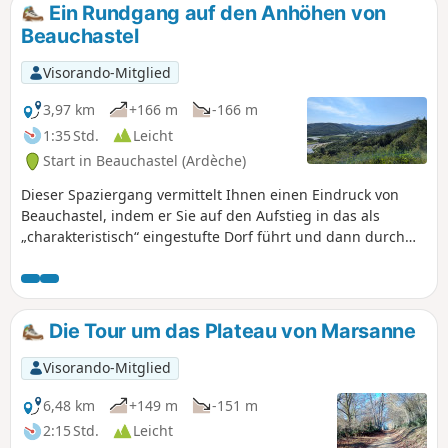
Ein Rundgang auf den Anhöhen von
Beauchastel
Visorando-Mitglied
3,97 km
+166 m
-166 m
1:35 Std.
Leicht
Start in Beauchastel (Ardèche)
Dieser Spaziergang vermittelt Ihnen einen Eindruck von
Beauchastel, indem er Sie auf den Aufstieg in das als
„charakteristisch“ eingestufte Dorf führt und dann durch
die Altstadt zurückführt.
Die Tour um das Plateau von Marsanne
Visorando-Mitglied
6,48 km
+149 m
-151 m
2:15 Std.
Leicht