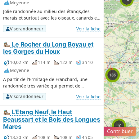
Moyenne
fréquentation humaine, proximité de la région
parisienne oblige.
Jolie randonnée au milieu des étangs,des
marais et surtout avec les oiseaux, canards etc
.. pour une durée de 4h30 a 5h sinon plus, si
Visorandonneur
127
Voir la fiche
ce n'est plus si vous observez les oiseaux sur
les étangs.
Le Rocher du Long Boyau et
les Gorges du Houx
10,02 km
114 m
122 m
3h 10
751
Moyenne
186
A partir de l'Ermitage de Franchard, une
randonnée très variée qui permet de
découvrir les vestiges d'anciennes carrières
Visorandonneur
Voir la fiche
de grès, les Gorges du Houx et la charmante
Mare aux Pigeons. En cours de route,
313
L'Etang Neuf, le Haut
plusieurs vastes points de vue, de nombreux
107
rochers spectaculaires et la curieuse Grotte
Beaussart et le Bois des Longues
du Serment. N.B. Le dénivelé et le temps
Mares
10
20 km
Contribuer
affichés semblent sous-estimés : compter de
OpenStreetMap -
Attributions
13,30 km
108 m
108 m
4h 05
l'ordre de 250 mètres et 4 heures de marche.