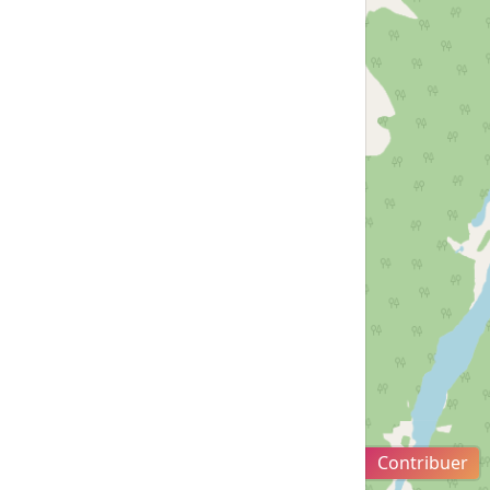
1 km
Contribuer
OpenStreetMap -
Attributions