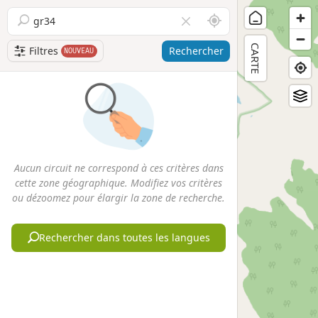
A
V
u
i
CARTE
t
d
Filtres
Rechercher
NOUVEAU
o
e
u
r
r
l
d
e
e
c
m
h
o
a
Aucun circuit ne correspond à ces critères dans
i
m
cette zone géographique. Modifiez vos critères
p
ou dézoomez pour élargir la zone de recherche.
Rechercher dans toutes les langues