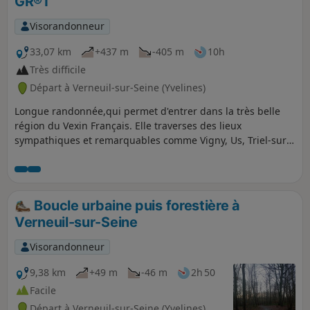
GR®1
Visorandonneur
33,07 km
+437 m
-405 m
10h
Très difficile
Départ à Verneuil-sur-Seine (Yvelines)
Longue randonnée,qui permet d'entrer dans la très belle
région du Vexin Français. Elle traverses des lieux
sympathiques et remarquables comme Vigny, Us, Triel-sur-
Seine ou encore Evecquemont avec leurs églises et leurs
châteaux, tous aussi remarquables les uns que les autres,
dont le Château de Vigny et le Château de Villette.
L'essentiel de la randonnée se fait en plaine avec de larges
Boucle urbaine puis forestière à
panoramas. Seul les 10 premiers kilomètres alternent entre
Verneuil-sur-Seine
les habitations et la forêt.
Visorandonneur
9,38 km
+49 m
-46 m
2h 50
Facile
Départ à Verneuil-sur-Seine (Yvelines)