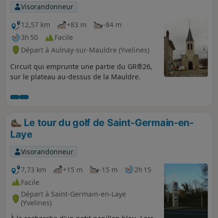
Visorandonneur
12,57 km
+83 m
-84 m
3h 50
Facile
Départ à Aulnay-sur-Mauldre (Yvelines)
Circuit qui emprunte une partie du GR®26,
sur le plateau au-dessus de la Mauldre.
Le tour du golf de Saint-Germain-en-
Laye
Visorandonneur
7,73 km
+15 m
-15 m
2h 15
Facile
Départ à Saint-Germain-en-Laye
(Yvelines)