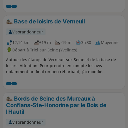
entre champs cultivés.
Base de loisirs de Verneuil
Visorandonneur
12,14 km
+19 m
-19 m
3h 30
Moyenne
Départ à Triel-sur-Seine (Yvelines)
Autour des étangs de Verneuil-sur-Seine et de la base de
loisirs. Attention. Pour prendre en compte les avis
notamment un final un peu rébarbatif, j'ai modifié
l'itinéraire, le descriptif est incomplet à partir du point (6).
En attente d'un nouveau repérage pour les précisions.
Bords de Seine des Mureaux à
Conflans-Ste-Honorine par le Bois de
l'Hautil
Visorandonneur