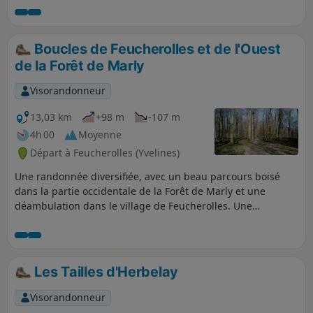
des trois villages possèdent son lavoir et une
église remarquable. La randonnée se
déroule en grande partie dans les champs.
Boucles de Feucherolles et de l'Ouest
de la Forêt de Marly
Visorandonneur
13,03 km
+98 m
-107 m
4h 00
Moyenne
Départ à Feucherolles (Yvelines)
Une randonnée diversifiée, avec un beau parcours boisé
dans la partie occidentale de la Forêt de Marly et une
déambulation dans le village de Feucherolles. Une
randonnée comportant deux boucles, se prêtant donc à
plusieurs variantes, comme notamment se limiter à la
boucle forestière de 7,5km de long.
Les Tailles d'Herbelay
Visorandonneur