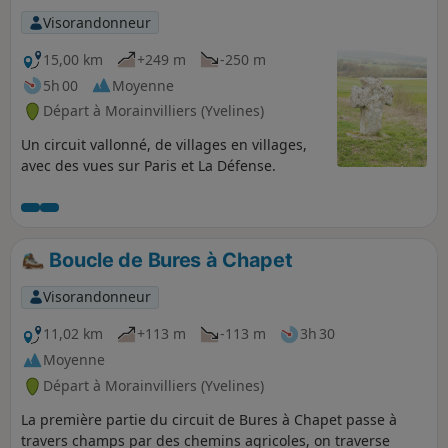
Visorandonneur
15,00 km
+249 m
-250 m
5h 00
Moyenne
Départ à Morainvilliers (Yvelines)
Un circuit vallonné, de villages en villages,
avec des vues sur Paris et La Défense.
Boucle de Bures à Chapet
Visorandonneur
11,02 km
+113 m
-113 m
3h 30
Moyenne
Départ à Morainvilliers (Yvelines)
La première partie du circuit de Bures à Chapet passe à
travers champs par des chemins agricoles, on traverse