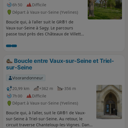
6h 50
Difficile
Départ à Vaux-sur-Seine (Yvelines)
Boucle qui, à l'aller suit le GR®1 de
Vaux-sur-Seine à Sagy. Le parcours
passe tout près des Châteaux de Villette
et de Vaux. Avant de rejoindre l'arrivée,
on longe, sur quelques centaines de
mètres, la Seine.
Boucle entre Vaux-sur-Seine et Triel-
sur-Seine
Visorandonneur
20,99 km
+362 m
-356 m
7h 00
Difficile
Départ à Vaux-sur-Seine (Yvelines)
Boucle qui, à l'aller, suit le GR®1 de Vaux-
sur-Seine à Triel-sur-Seine. Au retour, le
circuit traverse Chanteloup-les-Vignes. Dans