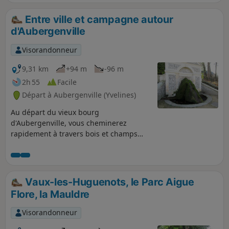
Entre ville et campagne autour
d'Aubergenville
Visorandonneur
9,31 km
+94 m
-96 m
2h 55
Facile
Départ à Aubergenville (Yvelines)
Au départ du vieux bourg
d'Aubergenville, vous cheminerez
rapidement à travers bois et champs
vers des hameaux éloignés. Vous
traverserez ensuite la résidence du Parc
d'Acosta, construite en 1962 au cœur
d'une végétation importante avant de
Vaux-les-Huguenots, le Parc Aigue
retrouver le vieux bourg et les dernières
Flore, la Mauldre
curiosités de la balade.
Visorandonneur