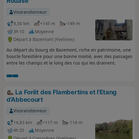
Rouase
Visorandonneur
9,50 km
+145 m
-149 m
3h 10
Moyenne
Départ à Bazemont (Yvelines)
Au départ du bourg de Bazemont, riche en patrimoine, une
boucle forestière pour une bonne moitié, avec des passages
entre les champs et le long des rus qui les drainent.
La Forêt des Flambertins et l'Etang
d'Abbecourt
Visorandonneur
14,83 km
+117 m
-116 m
4h 35
Moyenne
Départ à Crespières (Yvelines)