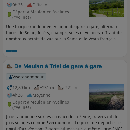
9h 25
Difficile
Départ à Meulan-en-Yvelines
(Yvelines)
Une longue randonnée en ligne de gare à gare, alternant
bords de Seine, forêts, champs, villes et villages, offrant de
nombreux points de vue sur la Seine et le Vexin français.
L'itinéraire, jalonné de curiosités historiques, rappelle
également que de lourds combats se sont déroulés dans la
région, en août 1944.
De Meulan à Triel de gare à gare
Visorandonneur
12,89 km
+231 m
-221 m
4h 20
Moyenne
Départ à Meulan-en-Yvelines
(Yvelines)
Jolie randonnée sur les coteaux de la Seine, traversant de
jolis villages comme Evecquemont. Le point de départ et le
point d'arrivée sont 2 gares situées sur la même ligne SNCF.