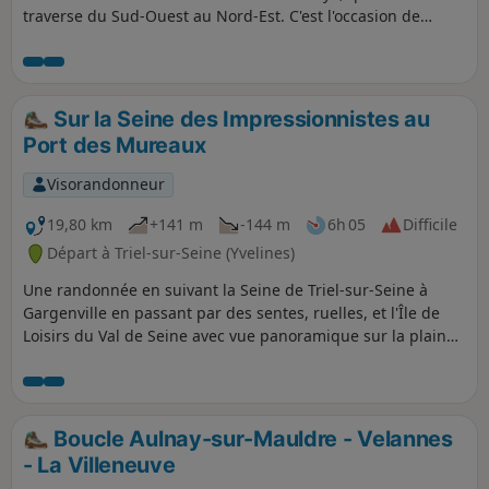
carrières souterraines. Et on termine
traverse du Sud-Ouest au Nord-Est. C'est l'occasion de
tranquillement en admirant le confluent
cheminer dans des futaies d'essences variées et de croiser
de l'Oise et de la Seine. ⚠️ Remarque
deux croix anciennes et deux oratoires. L'itinéraire s'achève
d'un utilisateur le 18 mai 2026
sous le signe de l'eau, au confluent de la Seine et de l'Oise.
:>Attention au point 8 le chemin est
Sur la Seine des Impressionnistes au
barré dans les deux sens à cause des
Port des Mureaux
risques signalés d'effondrement , il faut
plutot prendre le GR®2 plus bas pour
Visorandonneur
traverser d'Est en Ouest
19,80 km
+141 m
-144 m
6h 05
Difficile
Départ à Triel-sur-Seine (Yvelines)
Une randonnée en suivant la Seine de Triel-sur-Seine à
Gargenville en passant par des sentes, ruelles, et l'Île de
Loisirs du Val de Seine avec vue panoramique sur la plaine.
Châteaux, lavoirs et étangs qui sont à découvrir sur ce
parcours.
Boucle Aulnay-sur-Mauldre - Velannes
- La Villeneuve