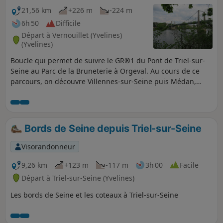
21,56 km
+226 m
-224 m
6h 50
Difficile
Départ à Vernouillet (Yvelines)
(Yvelines)
Boucle qui permet de suivre le GR®1 du Pont de Triel-sur-
Seine au Parc de la Bruneterie à Orgeval. Au cours de ce
parcours, on découvre Villennes-sur-Seine puis Médan,
commune où se situe la célèbre maison d'Émile Zola au
bord de la Seine.
Bords de Seine depuis Triel-sur-Seine
Visorandonneur
9,26 km
+123 m
-117 m
3h 00
Facile
Départ à Triel-sur-Seine (Yvelines)
Les bords de Seine et les coteaux à Triel-sur-Seine