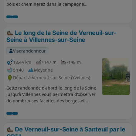
bois et cheminerez dans la campagne
pour rejoindre Aulnay-sur-Mauldre. De
là, vous longerez la Mauldre et ses
récents méandres jusqu'au départ.
Le long de la Seine de Verneuil-sur-
Seine à Villennes-sur-Seine
Visorandonneur
18,44 km
+147 m
-148 m
5h 40
Moyenne
Départ à Verneuil-sur-Seine (Yvelines)
Cette randonnée d'abord le long de la Seine
jusqu'à Villennes vous permettra d'observer
de nombreuses facettes des berges et
alentours. Vous emprunterez ensuite les
petites rues de la ville, puis redescendrez
par la forêt et les champs sur Verneuil.
De Verneuil-sur-Seine à Santeuil par le