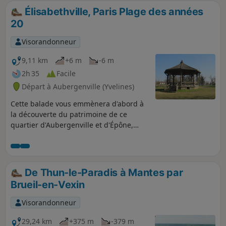
Élisabethville, Paris Plage des années
20
Visorandonneur
9,11 km
+6 m
-6 m
2h 35
Facile
Départ à Aubergenville (Yvelines)
Cette balade vous emmènera d'abord à
la découverte du patrimoine de ce
quartier d'Aubergenville et d'Épône,
station de villégiature avant-gardiste
créée dans les années 20. Pour le retour
vous cheminerez au fil de la Mauldre et
du Giboin pour atteindre la « plage ».
De Thun-le-Paradis à Mantes par
Brueil-en-Vexin
Visorandonneur
29,24 km
+375 m
-379 m