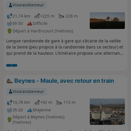
Visorandonneur
21,74 km
+225 m
-228 m
6h 50
Difficile
Départ à Hardricourt (Yvelines)
Longue randonnée de gare à gare qui s'écarte de la vallée
de la Seine (peu propice à la randonnée dans ce secteur) et
qui prend de la hauteur. L'itinéraire propose une alternance
de passages boisés et de passages entre les champs avec
des points de vue étendus. Un beau patrimoine est au
rendez-vous, avec deux belles églises romanes dans la
première partie et, sur la fin et en point d'orgue, la
Beynes - Maule, avec retour en train
Collégiale Gothique de Mantes-la-Jolie.
Visorandonneur
10,78 km
+92 m
-113 m
3h 20
Moyenne
Départ à Beynes (Yvelines)
(Yvelines)