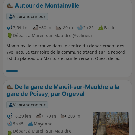
Autour de Montainville
Visorandonneur
7,59 km
+80 m
-80 m
2h 25
Facile
Départ à Mareil-sur-Mauldre (Yvelines)
Montainville se trouve dans le centre du département des
Yvelines. Le territoire de la commune s'étend sur le rebord
Est du plateau du Mantois et sur le versant Ouest de la
vallée de la Mauldre. Le site du village forme un
promontoire limité par deux vallons dénommés d'après le
nom de sources, le vallon de la Serpe au Nord, celui de
l'Orme au Sud.
De la gare de Mareil-sur-Mauldre à la
gare de Poissy, par Orgeval
Visorandonneur
18,29 km
+179 m
-203 m
5h 45
Moyenne
Départ à Mareil-sur-Mauldre