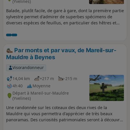
(Yvelines)
Balade, plutôt facile, de gare à gare, dont la première partie
sylvestre permet d'admirer de superbes spécimens de
diverses espèces de feuillus, en particulier des hêtres et
des chênes, certainement plus que centenaires. On passe
aussi à proximité du centre de télécommunications des
Alluets-le-Roi et de ses nombreuses antennes de tous
types.La seconde partie, plus variée, inclut la découverte du
Par monts et par vaux, de Mareil-sur-
site aménagé de l'abbaye ruinée d'Abbecourt et les centres
Mauldre à Beynes
des villages d'Orgeval et de Villennes-sur-Seine et de leurs
églises. La balade se termine par une agréable randonnée
Visorandonneur
en bords de Seine.
14,04 km
+217 m
-215 m
4h 40
Moyenne
Départ à Mareil-sur-Mauldre
(Yvelines)
Une randonnée sur les coteaux des deux rives de la
Mauldre qui vous permettra d'apprécier de très beaux
panoramas. Des curiosités patrimoniales seront à découvrir
dans les trois communes traversées.