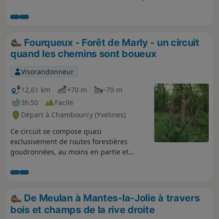
boucles, alterne des parcours en zone résidentielle, en forêt
et entre les champs. Un riche patrimoine, en partie lié à
l'eau, est à découvrir en chemin : ancien château-fort,
anciens moulins, pont-siphon, corps de ferme, église, ...
Fourqueux - Forêt de Marly - un circuit
quand les chemins sont boueux
Visorandonneur
12,61 km
+70 m
-70 m
3h 50
Facile
Départ à Chambourcy (Yvelines)
Ce circuit se compose quasi
exclusivement de routes forestières
goudronnées, au moins en partie et
interdites à la circulation automobile.
Cela permet de randonner en forêt sans
faire du surf sur des chemins pleins
d'eau et de boue l'hiver.
De Meulan à Mantes-la-Jolie à travers
bois et champs de la rive droite