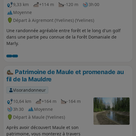
9,33 km
+114 m
-120 m
3h 00
Moyenne
Départ à Aigremont (Yvelines) (Yvelines)
Une randonnée agréable entre forêt et le long d'un golf
dans une partie peu connue de la Forêt Domaniale de
Marly.
Patrimoine de Maule et promenade au
fil de la Mauldre
Visorandonneur
10,64 km
+164 m
-164 m
3h 30
Moyenne
Départ à Maule (Yvelines)
Après avoir découvert Maule et son
patrimoine, vous monterez à travers