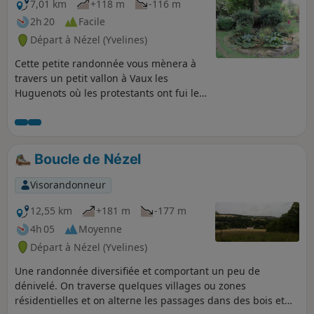
7,01 km
+118 m
-116 m
2h 20
Facile
Départ à Nézel (Yvelines)
Cette petite randonnée vous mènera à
travers un petit vallon à Vaux les
Huguenots où les protestants ont fui les
persécutions, puis vous découvrirez le
Parc Aigue Flore à La Falaise et croiserez
la Mauldre et diverses petites curiosités
patrimoniales.
Boucle de Nézel
Visorandonneur
12,55 km
+181 m
-177 m
4h 05
Moyenne
Départ à Nézel (Yvelines)
Une randonnée diversifiée et comportant un peu de
dénivelé. On traverse quelques villages ou zones
résidentielles et on alterne les passages dans des bois et