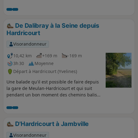
son ensemble, le parcours fait le tour de la
Forêt de l'Hautil.
De Dalibray à la Seine depuis
Hardricourt
Visorandonneur
10,42 km
+169 m
-169 m
3h 30
Moyenne
Départ à Hardricourt (Yvelines)
Une balade qu'il est possible de faire depuis
la gare de Meulan-Hardricourt et qui suit
pendant un bon moment des chemins balisés
même si on ne parvient pas toujours à les
identifier, notamment l'accès au GR® 2. Au
cours de cette balade, vous pourrez voir
l'église d'Hardricourt, passer dans les
D'Hardricourt à Jambville
champs, voir la Défense, profiter des sous-
bois, admirer la jolie commune de Mézy-sur-
Visorandonneur