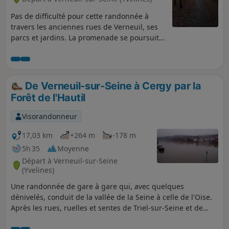
Pas de difficulté pour cette randonnée à
travers les anciennes rues de Verneuil, ses
parcs et jardins. La promenade se poursuit
dans la forêt et sur quelques-uns des de ses
sentiers variés. Fin de parcours urbain, bons
petits commerces, fromagerie, boulangerie,
etc. Enfin, sente en pente douce pour
De Verneuil-sur-Seine à Cergy par la
rejoindre la gare.
Forêt de l'Hautil
Visorandonneur
17,03 km
+264 m
-178 m
5h 35
Moyenne
Départ à Verneuil-sur-Seine
(Yvelines)
Une randonnée de gare à gare qui, avec quelques
dénivelés, conduit de la vallée de la Seine à celle de l'Oise.
Après les rues, ruelles et sentes de Triel-sur-Seine et de
Chanteloup-les-Vignes, on traverse de façon très agréable