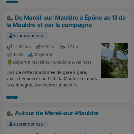
De Mareil-sur-Mauldre à Épône au fil de
la Mauldre et par la campagne
Visorandonneur
12,90 km
+154 m
-171 m
4h 05
Moyenne
Départ à Mareil-sur-Mauldre (Yvelines)
Lors de cette randonnée de gare à gare,
vous cheminerez au fil de la Mauldre et dans
la campagne, traverserez plusieurs
communes à la découverte de quelques
curiosités patrimoniales.
Autour de Mareil-sur-Mauldre
Visorandonneur