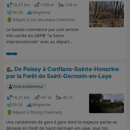
18,97 km
+159 m
-154 m
5h 50
Moyenne
Départ à Les Mureaux (Yvelines)
La balade commence par une section
très variée du GRP® "la Seine
impressionniste" avec au départ
l'imposante usine ESA de la fusée
Ariane et son quai de chargement, un
mignon port de plaisance, l'Île de loisir
du val de Seine, et plusieurs étangs très
De Poissy à Conflans-Sainte-Honorine
étendus. Elle continue avec Triel-sur-
par la Forêt de Saint-Germain-en-Laye
Seine, son sympathique Parc Senet, et
son Église St-Martin à l'architecture
Visorandonneur
complexe. La traversée du Bois d'Hautil
par des sentiers faciles mais restés
18,31 km
+47 m
-42 m
sauvages vaut le détour pour ses forêts
5h 20
Moyenne
de châtaigniers agrémentés de
Départ à Poissy (Yvelines)
quelques beaux chênes, et percées d'un
très grand nombre de gouffres
Une randonnée de gare à gare dont la majeure partie se
résultants de l'effondrement de
déroule en Forêt de Saint-Germain-en-Laye, que l'on