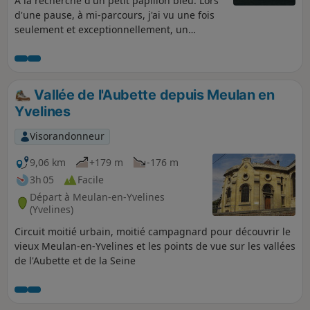
À la recherche d'un petit papillon bleu. Lors
d'une pause, à mi-parcours, j'ai vu une fois
seulement et exceptionnellement, un
magnifique papillon bleu. Cela m'a donné
l'idée d’écrire un article et depuis, je rêve
toujours de le rencontrer de nouveau.
Vallée de l'Aubette depuis Meulan en
Yvelines
Visorandonneur
9,06 km
+179 m
-176 m
3h 05
Facile
Départ à Meulan-en-Yvelines
(Yvelines)
Circuit moitié urbain, moitié campagnard pour découvrir le
vieux Meulan-en-Yvelines et les points de vue sur les vallées
de l'Aubette et de la Seine