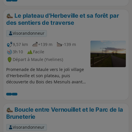
la Forêt de l'Hautil. Trois belles églises et deux beaux corps
de ferme sont à découvrir en chemin.
Le plateau d'Herbeville et sa forêt par
des sentiers de traverse
Visorandonneur
9,57 km
+139 m
-139 m
3h 10
Facile
Départ à Maule (Yvelines)
Promenade de Maule vers le joli village
d'Herbeville et son plateau, puis
découverte du Bois des Mesnuls avant
le retour par le chemin de Tourneroue.
Boucle entre Vernouillet et le Parc de la
Bruneterie
Visorandonneur