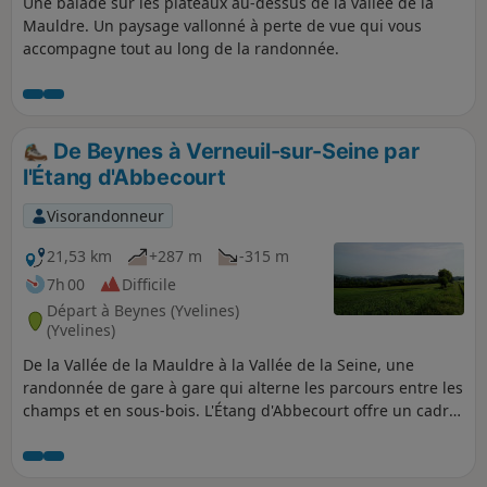
Une balade sur les plateaux au-dessus de la vallée de la
Mauldre. Un paysage vallonné à perte de vue qui vous
accompagne tout au long de la randonnée.
De Beynes à Verneuil-sur-Seine par
l'Étang d'Abbecourt
Visorandonneur
21,53 km
+287 m
-315 m
7h 00
Difficile
Départ à Beynes (Yvelines)
(Yvelines)
De la Vallée de la Mauldre à la Vallée de la Seine, une
randonnée de gare à gare qui alterne les parcours entre les
champs et en sous-bois. L'Étang d'Abbecourt offre un cadre
propice à une halte et l'Église Saint-Étienne de Vernouillet
apporte une touche patrimoniale.