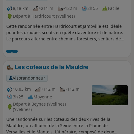
Seine et si vous êtes intrépides, mouiller vos
pieds (en été) et profiter des bords de Seine.
8,18 km
+211 m
-122 m
2h 55
Facile
Attention, en saison froide, des passages
Départ à Hardricourt (Yvelines)
dans la forêt peuvent être boueux et peu
Cette randonnée entre Hardricourt et Jambville est idéale
praticables.
pour les groupes scouts en quête d’aventure et de nature.
Le parcours alterne entre chemins forestiers, sentiers de
campagne et petits villages typiques du Vexin. C’est une
belle occasion de tester l’orientation, d’organiser un jeu de
piste ou simplement de profiter d’un bon moment en
patrouille. En chemin, vous traverserez bois, vallons et
Les coteaux de la Mauldre
hameaux, jusqu’à Jambville, lieu emblématique du
scoutisme en France. Une itinérance parfaite pour vivre
Visorandonneur
l’esprit d’équipe et l’exploration en pleine nature !
10,83 km
+112 m
-112 m
3h 25
Moyenne
Départ à Beynes (Yvelines)
(Yvelines)
Une randonnée sur les coteaux des deux rives de la
Mauldre, un affluent de la Seine entre la Plaine de
Versailles et le Mantois. L'itinéraire, composé de deux