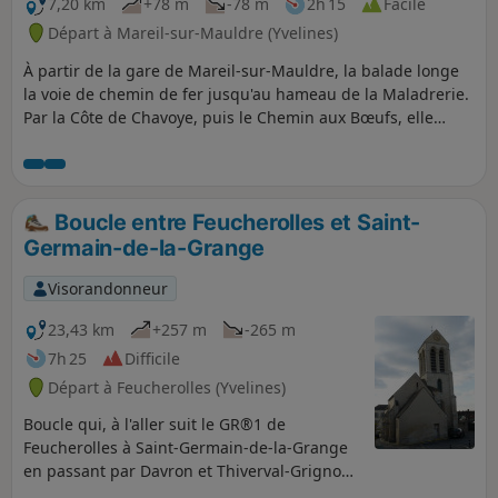
7,20 km
+78 m
-78 m
2h 15
Facile
Départ à Mareil-sur-Mauldre (Yvelines)
À partir de la gare de Mareil-sur-Mauldre, la balade longe
la voie de chemin de fer jusqu'au hameau de la Maladrerie.
Par la Côte de Chavoye, puis le Chemin aux Bœufs, elle
s'engage en direction de Crespières. Sur le plateau, au
terrain de modélisme, elle rejoint à gauche les terres du
Cheminet et des Beurres pour atteindre les maisons du
Parc de Mareil. Une descente à travers le parc par de
Boucle entre Feucherolles et Saint-
petites sentes, avec parfois des escaliers permet de
Germain-de-la-Grange
rejoindre la gare.
Visorandonneur
23,43 km
+257 m
-265 m
7h 25
Difficile
Départ à Feucherolles (Yvelines)
Boucle qui, à l'aller suit le GR®1 de
Feucherolles à Saint-Germain-de-la-Grange
en passant par Davron et Thiverval-Grignon.
Au retour, on découvre Chavenay. Chacun