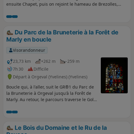
ensuite Chapet, puis on rejoint le hameau de Brezolles,
avant de revenir par les bois
Du Parc de la Bruneterie à la Forêt de
Marly en boucle
Visorandonneur
23,73 km
+262 m
-259 m
7h 30
Difficile
Départ à Orgeval (Yvelines) (Yvelines)
Boucle qui, à l'aller, suit le GR®1 du Parc de
la Bruneterie à Orgeval jusqu'à la Forêt de
Marly. Au retour, le parcours traverse le Golf
de Joyenval ainsi que la commune de
Chambourcy.
Le Bois du Domaine et le Ru de la