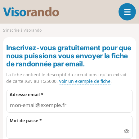
V
O
i
u
s
v
o
S'inscrire à Visorando
r
r
i
a
Inscrivez-vous gratuitement pour que
r
n
l
nous puissions vous envoyer la fiche
d
a
o
de randonnée par email.
n
a
La fiche contient le descriptif du circuit ainsi qu'un extrait
v
de carte IGN au 1:25000.
Voir un exemple de fiche
.
i
g
Adresse email *
a
t
i
o
Mot de passe *
n