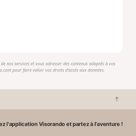
r de nos services et vous adresser des contenus adaptés à vos
do.com pour faire valoir vos droits d'accès aux données.
R
e
t
o
z l'application Visorando et partez à l'aventure !
u
r