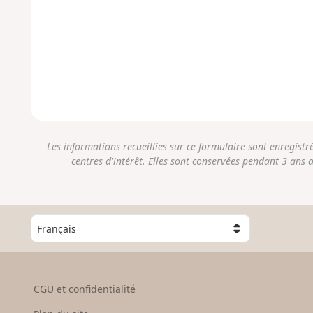
Les informations recueillies sur ce formulaire sont enregist
centres d'intérêt. Elles sont conservées pendant 3 ans 
C
h
o
i
s
CGU et confidentialité
i
s