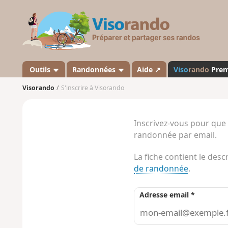
V
i
s
o
r
a
Outils
Randonnées
Aide ↗
Viso
rando
Pre
n
Visorando
S'inscrire à Visorando
d
o
Inscrivez-vous pour que
randonnée par email.
La fiche contient le desc
de randonnée
.
Adresse email *