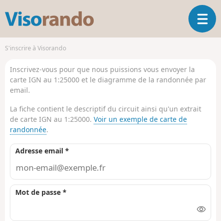
V
O
i
u
s
v
o
S'inscrire à Visorando
r
r
i
a
Inscrivez-vous pour que nous puissions vous envoyer la
r
n
carte IGN au 1:25000 et le diagramme de la randonnée par
l
d
email.
a
o
n
La fiche contient le descriptif du circuit ainsi qu'un extrait
a
de carte IGN au 1:25000.
Voir un exemple de carte de
v
randonnée
.
i
g
Adresse email *
a
t
i
o
Mot de passe *
n