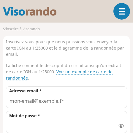
V
O
i
u
s
v
o
S'inscrire à Visorando
r
r
i
a
Inscrivez-vous pour que nous puissions vous envoyer la
r
n
carte IGN au 1:25000 et le diagramme de la randonnée par
l
d
email.
a
o
n
La fiche contient le descriptif du circuit ainsi qu'un extrait
a
de carte IGN au 1:25000.
Voir un exemple de carte de
v
randonnée
.
i
g
Adresse email *
a
t
i
o
Mot de passe *
n