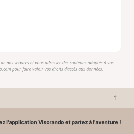
r de nos services et vous adresser des contenus adaptés à vos
do.com pour faire valoir vos droits d'accès aux données.
R
e
t
o
z l'application Visorando et partez à l'aventure !
u
r