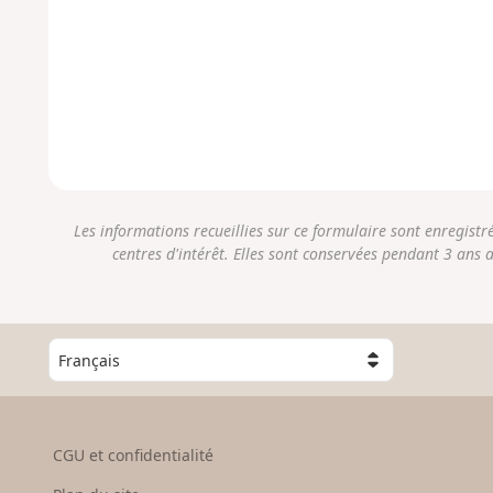
Les informations recueillies sur ce formulaire sont enregist
centres d'intérêt. Elles sont conservées pendant 3 ans 
C
h
o
i
s
CGU et confidentialité
i
s