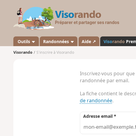
V
i
s
o
r
a
Outils
Randonnées
Aide ↗
Viso
rando
Pre
n
Visorando
S'inscrire à Visorando
d
o
Inscrivez-vous pour que
randonnée par email.
La fiche contient le desc
de randonnée
.
Adresse email *