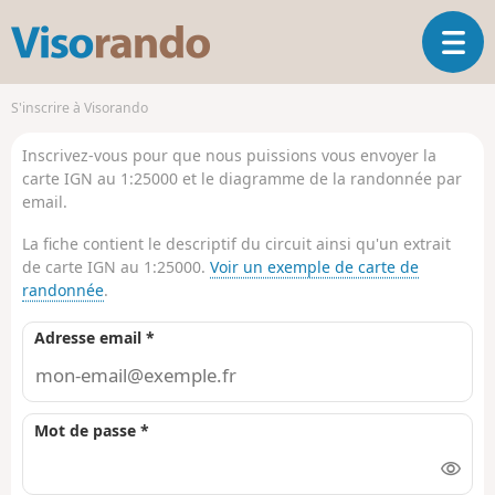
V
O
i
u
s
v
o
S'inscrire à Visorando
r
r
i
a
Inscrivez-vous pour que nous puissions vous envoyer la
r
n
carte IGN au 1:25000 et le diagramme de la randonnée par
l
d
email.
a
o
n
La fiche contient le descriptif du circuit ainsi qu'un extrait
a
de carte IGN au 1:25000.
Voir un exemple de carte de
v
randonnée
.
i
g
Adresse email *
a
t
i
o
Mot de passe *
n