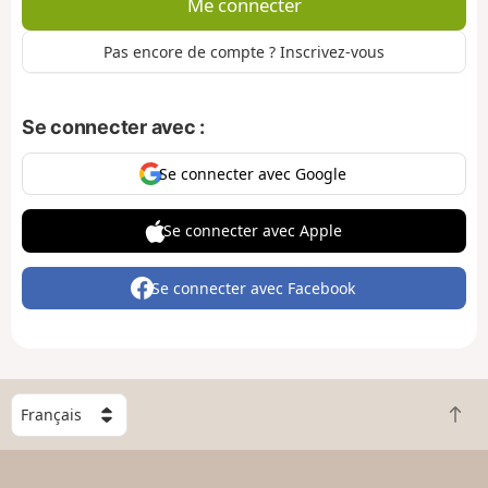
Me connecter
Pas encore de compte ? Inscrivez-vous
Se connecter avec :
Se connecter avec Google
Se connecter avec Apple
Se connecter avec Facebook
C
R
h
e
o
t
i