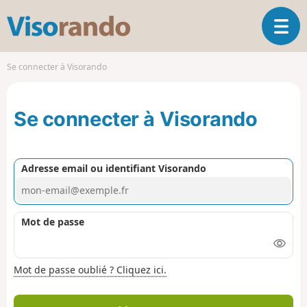
V
O
i
u
s
v
o
Se connecter à Visorando
r
r
i
a
r
n
Se connecter à Visorando
l
d
a
o
n
a
Adresse email ou identifiant Visorando
v
i
g
a
Mot de passe
t
i
o
Mot de passe oublié ? Cliquez ici.
n