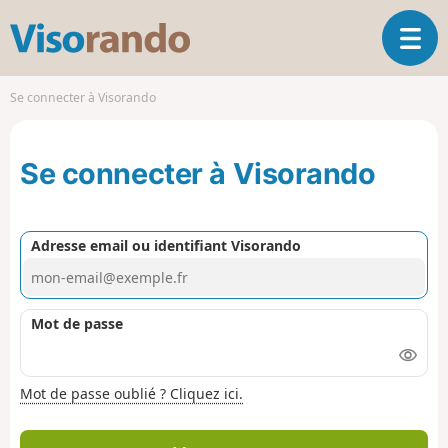
V
O
i
u
s
v
o
Se connecter à Visorando
r
r
i
a
r
n
Se connecter à Visorando
l
d
a
o
n
a
Adresse email ou identifiant Visorando
v
i
g
a
Mot de passe
t
i
o
Mot de passe oublié ? Cliquez ici.
n