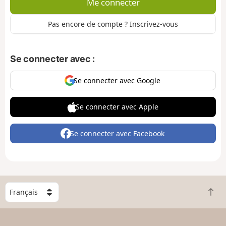
Me connecter
Pas encore de compte ? Inscrivez-vous
Se connecter avec :
Se connecter avec Google
Se connecter avec Apple
Se connecter avec Facebook
C
R
h
e
o
t
i