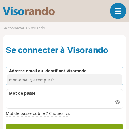
V
O
i
u
s
v
o
Se connecter à Visorando
r
r
i
a
r
n
Se connecter à Visorando
l
d
a
o
n
a
Adresse email ou identifiant Visorando
v
i
g
a
Mot de passe
t
i
o
Mot de passe oublié ? Cliquez ici.
n