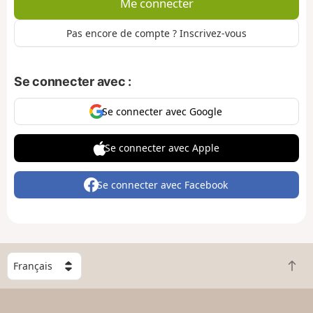
Me connecter
Pas encore de compte ? Inscrivez-vous
Se connecter avec :
Se connecter avec Google
Se connecter avec Apple
Se connecter avec Facebook
C
R
h
e
o
t
i