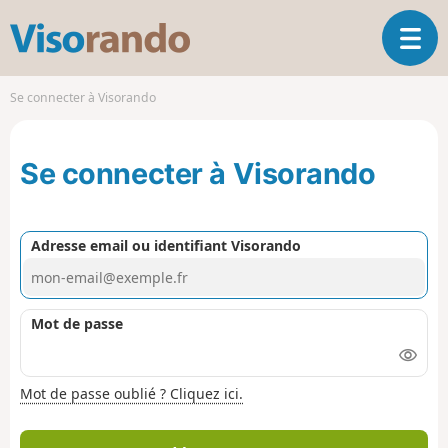
V
O
i
u
s
v
o
Se connecter à Visorando
r
r
i
a
r
n
Se connecter à Visorando
l
d
a
o
n
a
Adresse email ou identifiant Visorando
v
i
g
a
Mot de passe
t
i
o
Mot de passe oublié ? Cliquez ici.
n