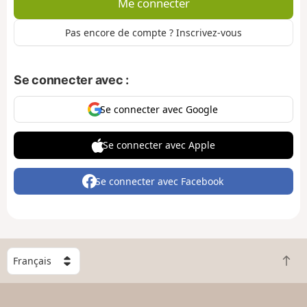
Me connecter
Pas encore de compte ? Inscrivez-vous
Se connecter avec :
Se connecter avec Google
Se connecter avec Apple
Se connecter avec Facebook
C
R
h
e
o
t
i