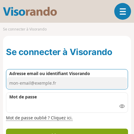
V
O
i
u
s
v
o
Se connecter à Visorando
r
r
i
a
r
n
Se connecter à Visorando
l
d
a
o
n
a
Adresse email ou identifiant Visorando
v
i
g
a
Mot de passe
t
i
o
Mot de passe oublié ? Cliquez ici.
n