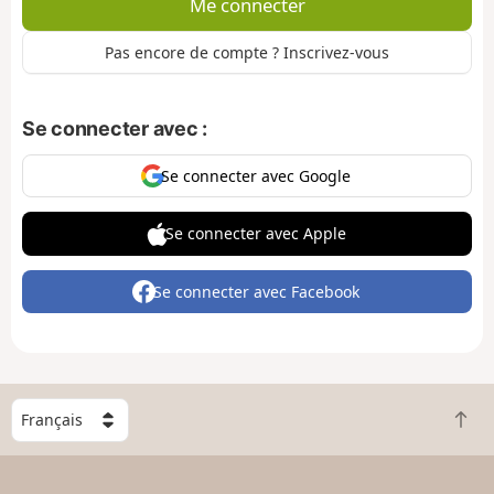
Me connecter
Pas encore de compte ? Inscrivez-vous
Se connecter avec :
Se connecter avec Google
Se connecter avec Apple
Se connecter avec Facebook
C
R
h
e
o
t
i