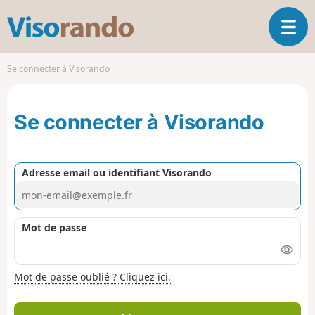
V
O
i
u
s
v
o
Se connecter à Visorando
r
r
i
a
r
n
Se connecter à Visorando
l
d
a
o
n
a
Adresse email ou identifiant Visorando
v
i
g
a
Mot de passe
t
i
o
Mot de passe oublié ? Cliquez ici.
n