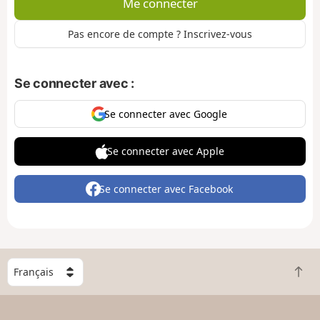
Me connecter
Pas encore de compte ? Inscrivez-vous
Se connecter avec :
Se connecter avec Google
Se connecter avec Apple
Se connecter avec Facebook
C
R
h
e
o
t
i