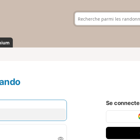
mium
rando
Se connecter