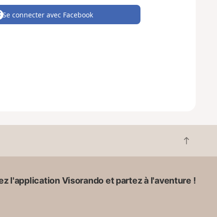
Se connecter avec Facebook
R
e
t
o
z l'application Visorando et partez à l'aventure !
u
r
e
n