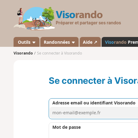
V
i
s
o
r
a
Outils
Randonnées
Aide ↗
Viso
rando
Pre
n
Visorando
Se connecter à Visorando
d
o
Se connecter à Viso
Adresse email ou identifiant Visorando
Mot de passe