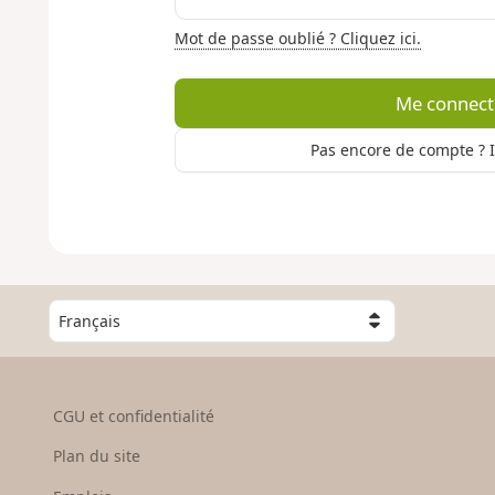
Mot de passe oublié ? Cliquez ici.
Me connect
Pas encore de compte ? 
C
h
o
i
s
CGU et confidentialité
i
s
Plan du site
s