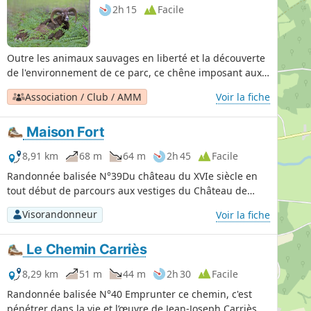
2h 15
Facile
Outre les animaux sauvages en liberté et la découverte
de l'environnement de ce parc, ce chêne imposant aux
ramures très basses offre aux visiteurs la possibilité de
Association / Club / AMM
Voir la fiche
marquer leur passage par un ruban accroché et portant
un vœu. Toute une symbolique ouvrant peut-être la
Maison Fort
porte à une merveilleuse légende.
8,91 km
68 m
64 m
2h 45
Facile
Randonnée balisée N°39Du château du XVIe siècle en
tout début de parcours aux vestiges du Château de
Maison Fort, le circuit permet de découvrir les étangs
Visorandonneur
Voir la fiche
dont le plus grand, l'Étang de la Forge et le Chemin du
Tacot.
Le Chemin Carriès
8,29 km
51 m
44 m
2h 30
Facile
Randonnée balisée N°40 Emprunter ce chemin, c'est
pénétrer dans la vie et l’œuvre de Jean-Joseph Carriès.