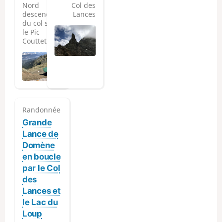
Nord
Col des
descendant
Lances
du col sous
le Pic
Couttet
Randonnée
Grande
Lance de
Domène
en boucle
par le Col
des
Lances et
le Lac du
Loup