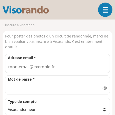
V
O
i
u
s
v
o
S'inscrire à Visorando
r
r
i
a
Pour poster des photos d'un circuit de randonnée, merci de
r
n
bien vouloir vous inscrire à Visorando. C'est entièrement
l
d
gratuit.
a
o
n
Adresse email *
a
v
i
g
Mot de passe *
a
t
i
o
Type de compte
n