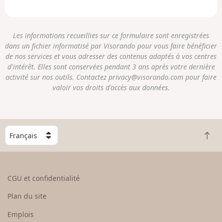
Les informations recueillies sur ce formulaire sont enregistrées
dans un fichier informatisé par Visorando pour vous faire bénéficier
de nos services et vous adresser des contenus adaptés à vos centres
d'intérêt. Elles sont conservées pendant 3 ans après votre dernière
activité sur nos outils. Contactez privacy@visorando.com pour faire
valoir vos droits d'accès aux données.
C
R
h
e
o
t
i
o
s
CGU et confidentialité
u
i
r
s
Plan du site
e
s
n
e
Emplois