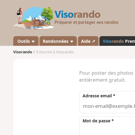
V
i
s
o
r
a
Outils
Randonnées
Aide ↗
Viso
rando
Pre
n
Visorando
S'inscrire à Visorando
d
o
Pour poster des photos d
entièrement gratuit.
Adresse email *
Mot de passe *