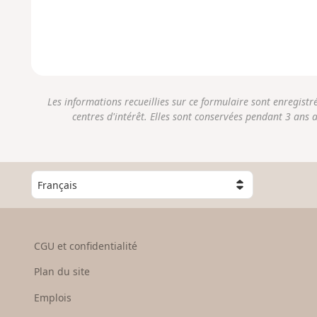
Les informations recueillies sur ce formulaire sont enregist
centres d'intérêt. Elles sont conservées pendant 3 ans 
C
h
o
i
s
CGU et confidentialité
i
s
Plan du site
s
e
Emplois
z