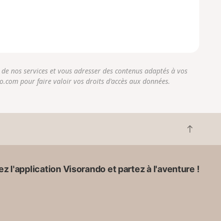
r de nos services et vous adresser des contenus adaptés à vos
do.com pour faire valoir vos droits d'accès aux données.
R
e
t
o
z l'application Visorando et partez à l'aventure !
u
r
e
n
h