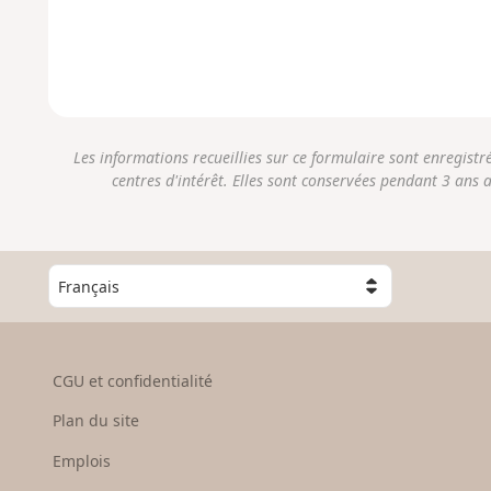
Les informations recueillies sur ce formulaire sont enregist
centres d'intérêt. Elles sont conservées pendant 3 ans 
C
h
o
i
s
CGU et confidentialité
i
s
Plan du site
s
e
Emplois
z