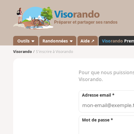
V
i
s
o
r
a
Outils
Randonnées
Aide ↗
Viso
rando
Pre
n
Visorando
S'inscrire à Visorando
d
o
Pour que nous puissions
Visorando.
Adresse email *
Mot de passe *