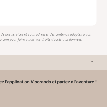
r de nos services et vous adresser des contenus adaptés à vos
do.com pour faire valoir vos droits d'accès aux données.
R
e
t
o
z l'application Visorando et partez à l'aventure !
u
r
e
n
h