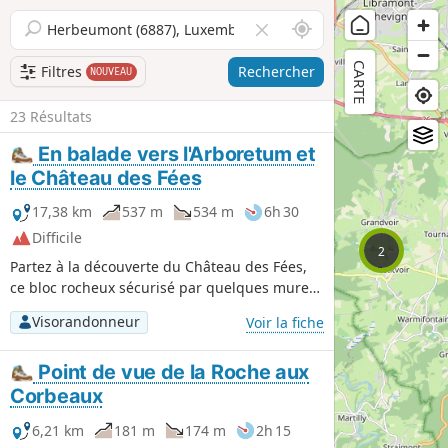
A
V
u
i
CARTE
t
d
Filtres
Rechercher
NOUVEAU
o
e
u
r
23 Résultats
r
l
En balade vers l'Arboretum et
d
e
le Château des Fées
e
c
m
h
17,38 km
537 m
534 m
6h 30
o
a
Difficile
i
m
2
p
Partez à la découverte du Château des Fées,
ce bloc rocheux sécurisé par quelques murets
3
en pierre, ainsi que de l'arboretum de Bertrix
Visorandonneur
Voir la fiche
où l'on découvre de nombreux exemplaires
d'arbres issus des quatre coins du
Point de vue de la Roche aux
monde.Cette belle balade exclusivement
forestière, très peu fréquentée, est à
Corbeaux
considérer comme difficile non seulement
6,21 km
181 m
174 m
2h 15
pour son dénivelé positif cumulé mais aussi à